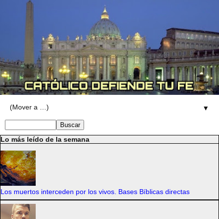
▼
Lo más leído de la semana
Los muertos interceden por los vivos. Bases Bíblicas directas