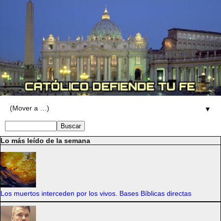
▼
Lo más leído de la semana
Los muertos interceden por los vivos. Bases Bíblicas directas