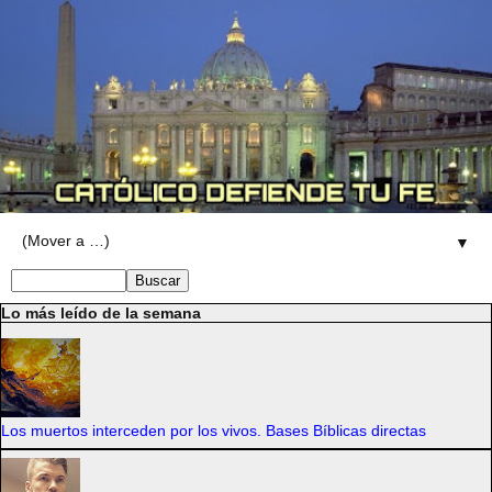
▼
Lo más leído de la semana
Los muertos interceden por los vivos. Bases Bíblicas directas