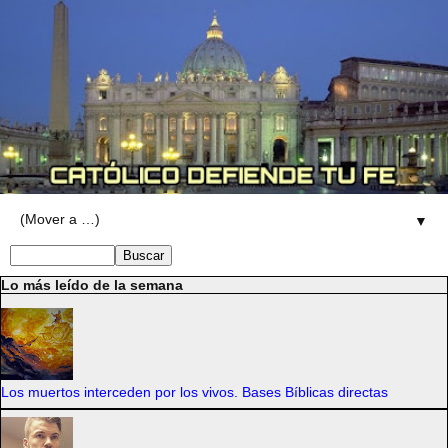
▼
Lo más leído de la semana
Los muertos interceden por los vivos. Bases Bíblicas directas