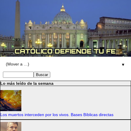
▼
Lo más leído de la semana
Los muertos interceden por los vivos. Bases Bíblicas directas