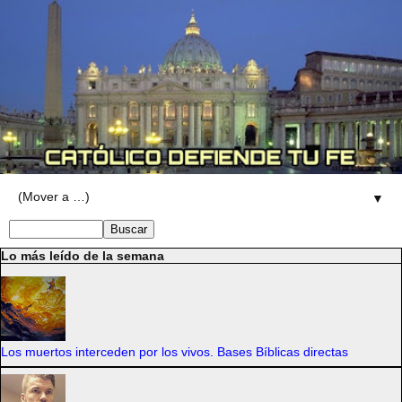
▼
Lo más leído de la semana
Los muertos interceden por los vivos. Bases Bíblicas directas