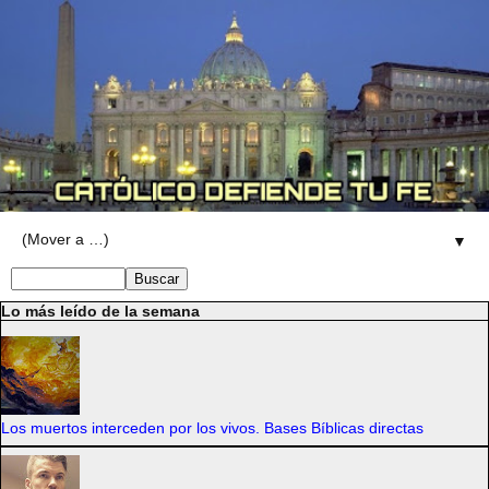
▼
Lo más leído de la semana
Los muertos interceden por los vivos. Bases Bíblicas directas