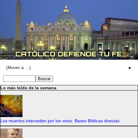
▼
Lo más leído de la semana
Los muertos interceden por los vivos. Bases Bíblicas directas