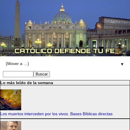
▼
Lo más leído de la semana
Los muertos interceden por los vivos. Bases Bíblicas directas