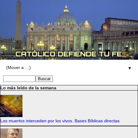
▼
Lo más leído de la semana
Los muertos interceden por los vivos. Bases Bíblicas directas