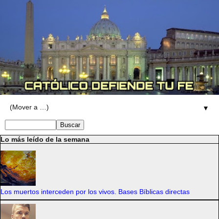
▼
Lo más leído de la semana
Los muertos interceden por los vivos. Bases Bíblicas directas