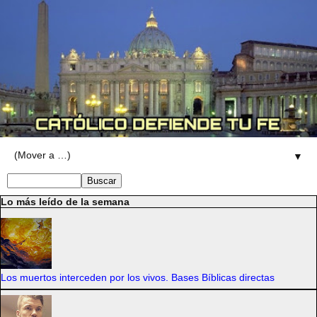
▼
Lo más leído de la semana
Los muertos interceden por los vivos. Bases Bíblicas directas