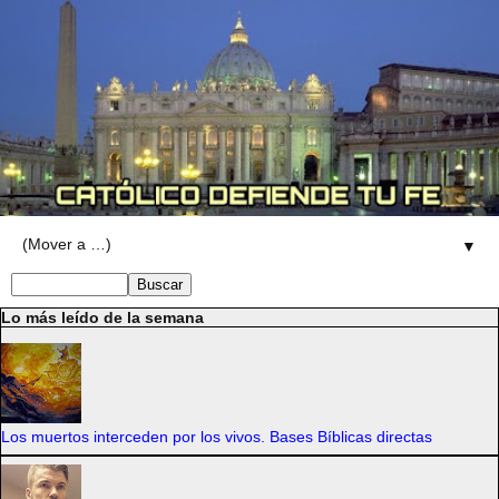
▼
Lo más leído de la semana
Los muertos interceden por los vivos. Bases Bíblicas directas