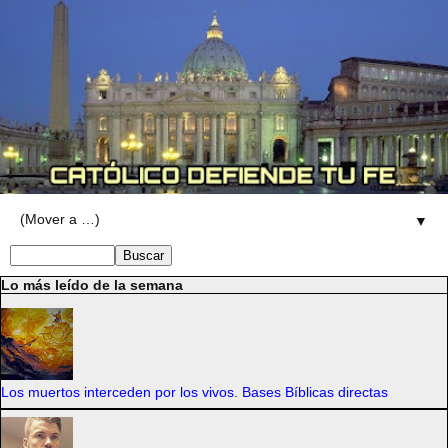
▼
Lo más leído de la semana
Los muertos interceden por los vivos. Bases Bíblicas directas