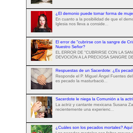
¿El demonio puede tomar forma de mujer 
En cuanto a la posibilidad de que el de
Iglesia nos lleva a conside...
El error de "cubrirse con la sangre de Cr
Nuestro Señor?
EL ERROR DE "CUBRIRSE CON LA SAN
DEVOCIÓN A LA PRECIOSA SANGRE DE
Respuestas de un Sacerdote: ¿Es pecad
Responde el P. Miguel Ángel Fuentes del 
es pecado la masturbació...
Sacerdote le niega la Comunión a la actr
La actriz y cantante mexicana Susana Za
recientemente una experienc...
¿Cuáles son los pecados mortales? Aquí 
Los pecados mortales son faltas graves q