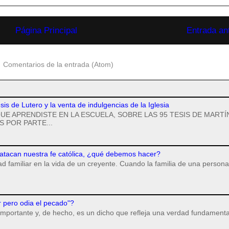
Página Principal
Entrada an
:
Comentarios de la entrada (Atom)
esis de Lutero y la venta de indulgencias de la Iglesia
UE APRENDISTE EN LA ESCUELA, SOBRE LAS 95 TESIS DE MARTÍ
 POR PARTE...
 atacan nuestra fe católica, ¿qué debemos hacer?
dad familiar en la vida de un creyente. Cuando la familia de una persona
r pero odia el pecado"?
importante y, de hecho, es un dicho que refleja una verdad fundamenta