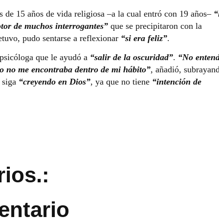
s de 15 años de vida religiosa –a la cual entró con 19 años–
“
otor de muchos interrogantes”
que se precipitaron con la
tuvo, pudo sentarse a reflexionar
“si era feliz”
.
 psicóloga que le ayudó a
“salir de la oscuridad”
.
“No entend
ro no me encontraba dentro de mi hábito”
, añadió, subrayan
e siga
“creyendo en Dios”
, ya que no tiene
“intención de
ios.:
entario