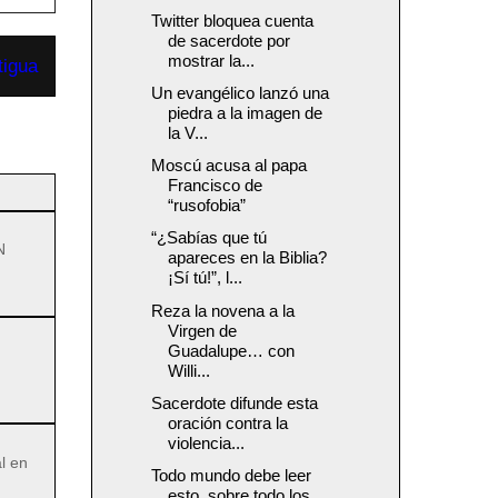
Twitter bloquea cuenta
de sacerdote por
mostrar la...
tigua
Un evangélico lanzó una
piedra a la imagen de
la V...
Moscú acusa al papa
Francisco de
“rusofobia”
“¿Sabías que tú
N
apareces en la Biblia?
¡Sí tú!”, l...
Reza la novena a la
Virgen de
Guadalupe… con
Willi...
Sacerdote difunde esta
oración contra la
violencia...
l en
Todo mundo debe leer
esto, sobre todo los