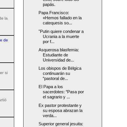
papás.
Papa Francisco:
«Hemos fallado en la
de la
catequesis so...
"Putin quiere condenar a
Ucrania a la muerte
re de
por f...
Asquerosa blasfemia:
Estudiante de
Universidad de...
Los obispos de Bélgica
er si
continuarán su
“pastoral de...
El Papa a los
sacerdotes: “Pasa por
el sagrario y ...
rtió
Ex pastor protestante y
su esposa abrazan la
verda...
Superior general jesuita: