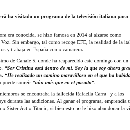
rrà ha visitado un programa de la televisión italiana para
hora era conocida, se hizo famosa en 2014 al alzarse como
 Voz. Sin embargo, tal como recoge EFE, la realidad de la ita
itos y trabaja en España como camarera.
ssimo de Canale 5, donde ha reaparecido este domingo con un
o.
“Sor Cristina está dentro de mí. Soy la que soy ahora gra
na.
“He realizado un camino maravilloso en el que ha habid
 puede sonreír
“aún más que en el pasado”
.
miembros se encontraba la fallecida Rafaella Carrá– y a los
eys durante las audiciones. Al ganar el programa, emprendía 
o Sister Act o Titanic, si bien esto no le hizo abandonar la v