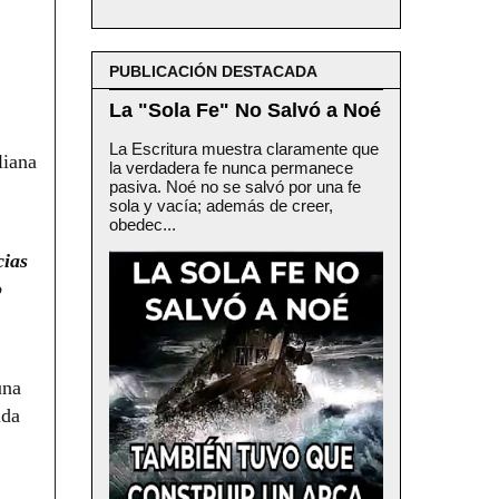
PUBLICACIÓN DESTACADA
La "Sola Fe" No Salvó a Noé
La Escritura muestra claramente que
liana
la verdadera fe nunca permanece
pasiva. Noé no se salvó por una fe
sola y vacía; además de creer,
obedec...
cias
o
una
ida