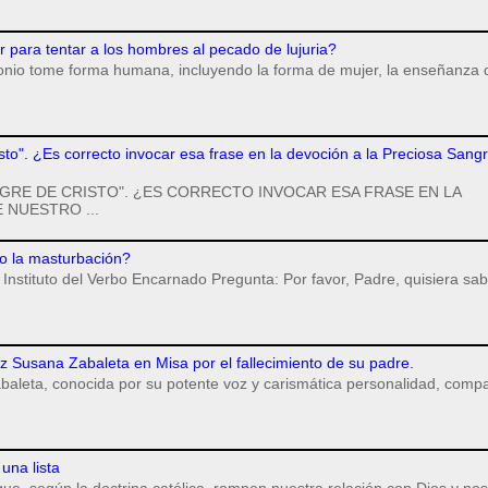
para tentar a los hombres al pecado de lujuria?
monio tome forma humana, incluyendo la forma de mujer, la enseñanza 
isto". ¿Es correcto invocar esa frase en la devoción a la Preciosa Sang
GRE DE CRISTO". ¿ES CORRECTO INVOCAR ESA FRASE EN LA
 NUESTRO ...
o la masturbación?
Instituto del Verbo Encarnado Pregunta: Por favor, Padre, quisiera sab
iz Susana Zabaleta en Misa por el fallecimiento de su padre.
baleta, conocida por su potente voz y carismática personalidad, compa
una lista
ue, según la doctrina católica, rompen nuestra relación con Dios y nos