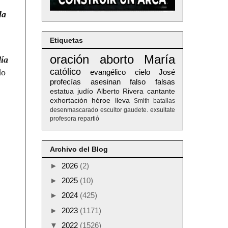
la
Etiquetas
oración
aborto
María
ía
católico
do
evangélico
cielo
José
profecías
asesinan
falso
falsas
estatua
judío
Alberto
Rivera
cantante
exhortación
héroe
lleva
Smith
batallas
desenmascarado
escultor
gaudete. exsultate
profesora
repartió
Archivo del Blog
►
2026
(2)
►
2025
(10)
►
2024
(425)
►
2023
(1171)
▼
2022
(1526)