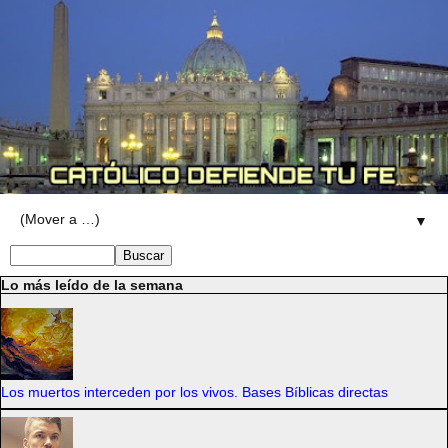
▼
Lo más leído de la semana
Los muertos interceden por los vivos. Bases Bíblicas directas