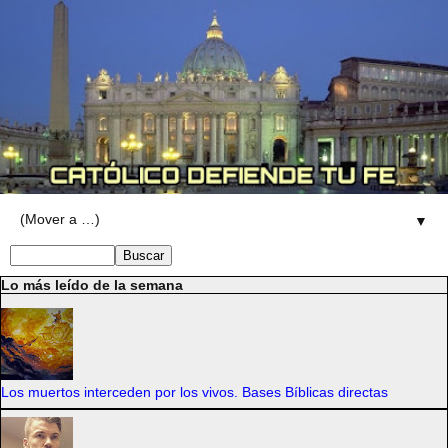
▼
Lo más leído de la semana
Los muertos interceden por los vivos. Bases Bíblicas directas