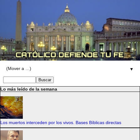
▼
Lo más leído de la semana
Los muertos interceden por los vivos. Bases Bíblicas directas