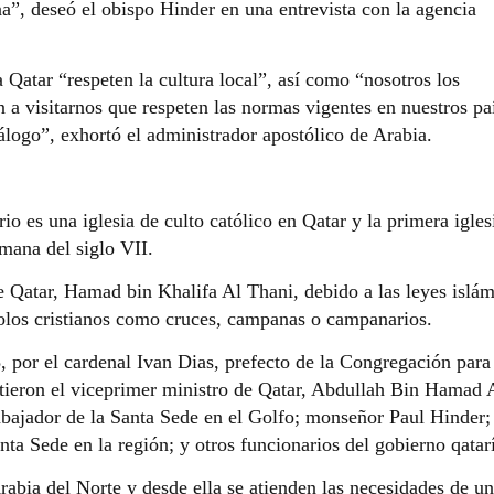
”, deseó el obispo Hinder en una entrevista con la agencia
a Qatar “respeten la cultura local”, así como “nosotros los
 a visitarnos que respeten las normas vigentes en nuestros pa
álogo”, exhortó el administrador apostólico de Arabia.
io es una iglesia de culto católico en Qatar y la primera igles
lmana del siglo VII.
 Qatar, Hamad bin Khalifa Al Thani, debido a las leyes islám
bolos cristianos como cruces, campanas o campanarios.
 por el cardenal Ivan Dias, prefecto de la Congregación para
stieron el viceprimer ministro de Qatar, Abdullah Bin Hamad 
ajador de la Santa Sede en el Golfo; monseñor Paul Hinder; 
ta Sede en la región; y otros funcionarios del gobierno qatarí
Arabia del Norte y desde ella se atienden las necesidades de u