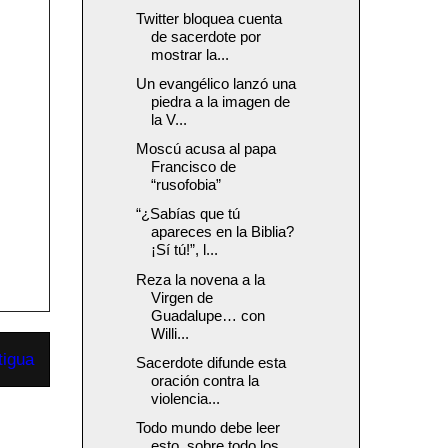
Twitter bloquea cuenta
de sacerdote por
mostrar la...
Un evangélico lanzó una
piedra a la imagen de
la V...
Moscú acusa al papa
Francisco de
“rusofobia”
“¿Sabías que tú
apareces en la Biblia?
¡Sí tú!”, l...
Reza la novena a la
Virgen de
Guadalupe… con
Willi...
tigua
Sacerdote difunde esta
oración contra la
violencia...
Todo mundo debe leer
esto, sobre todo los