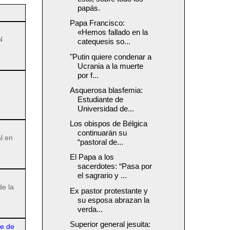
papás.
Papa Francisco:
«Hemos fallado en la
N
catequesis so...
"Putin quiere condenar a
Ucrania a la muerte
por f...
Asquerosa blasfemia:
Estudiante de
Universidad de...
Los obispos de Bélgica
continuarán su
l en
“pastoral de...
El Papa a los
sacerdotes: “Pasa por
el sagrario y ...
de la
Ex pastor protestante y
su esposa abrazan la
verda...
Superior general jesuita:
re de