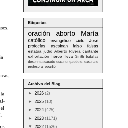
Etiquetas
íses.
oración
aborto
María
católico
evangélico
cielo
José
profecías
asesinan
falso
falsas
estatua
judío
Alberto
Rivera
cantante
ia
exhortación
héroe
lleva
Smith
batallas
desenmascarado
escultor
gaudete. exsultate
profesora
repartió
icas,
Archivo del Blog
►
2026
(2)
 la
Al-
►
2025
(10)
el
►
2024
(425)
.
►
2023
(1171)
nos
▼
2022
(1526)