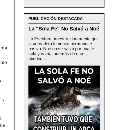
PUBLICACIÓN DESTACADA
La "Sola Fe" No Salvó a Noé
La Escritura muestra claramente que
la verdadera fe nunca permanece
erta
pasiva. Noé no se salvó por una fe
sola y vacía; además de creer,
obedec...
cino
o
7 y
o
Que