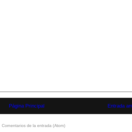
Página Principal
Entrada an
:
Comentarios de la entrada (Atom)