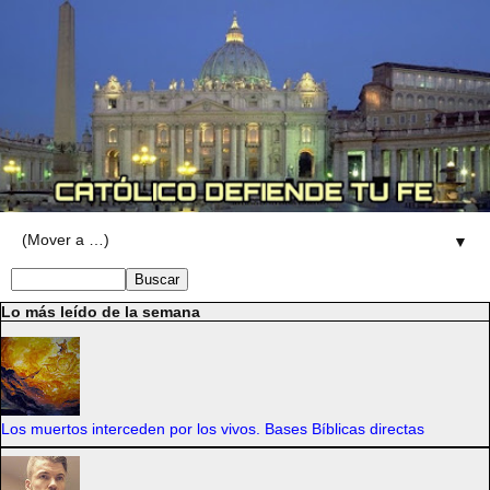
▼
Lo más leído de la semana
Los muertos interceden por los vivos. Bases Bíblicas directas