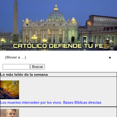
▼
Lo más leído de la semana
Los muertos interceden por los vivos. Bases Bíblicas directas