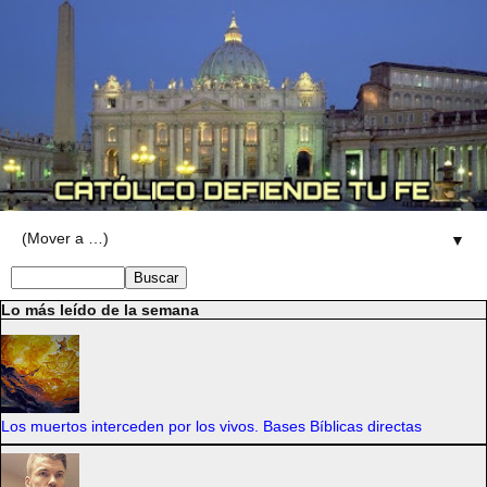
▼
Lo más leído de la semana
Los muertos interceden por los vivos. Bases Bíblicas directas