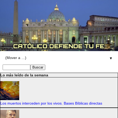
▼
Lo más leído de la semana
Los muertos interceden por los vivos. Bases Bíblicas directas