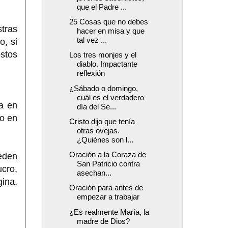
que el Padre ...
25 Cosas que no debes
tras
hacer en misa y que
tal vez ...
o, si
stos
Los tres monjes y el
diablo. Impactante
reflexión
¿Sábado o domingo,
cuál es el verdadero
a en
día del Se...
io en
Cristo dijo que tenía
otras ovejas.
¿Quiénes son l...
Oración a la Coraza de
ueden
San Patricio contra
ucro,
asechan...
gina,
Oración para antes de
empezar a trabajar
¿Es realmente María, la
madre de Dios?