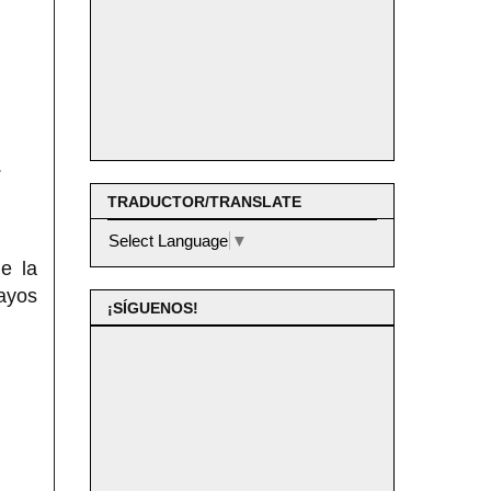
.
TRADUCTOR/TRANSLATE
Select Language
▼
e la
rayos
¡SÍGUENOS!