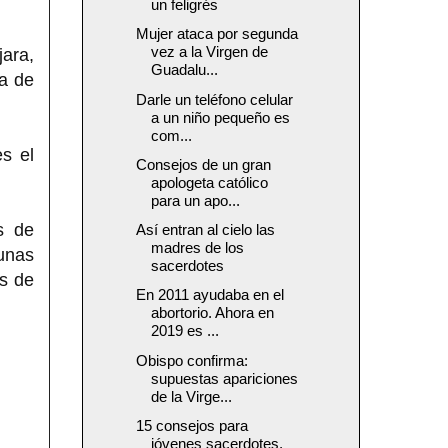
un feligrés
Mujer ataca por segunda
vez a la Virgen de
jara,
Guadalu...
ta de
Darle un teléfono celular
a un niño pequeño es
com...
s el
Consejos de un gran
apologeta católico
para un apo...
s de
Así entran al cielo las
madres de los
gunas
sacerdotes
os de
En 2011 ayudaba en el
abortorio. Ahora en
2019 es ...
Obispo confirma:
supuestas apariciones
de la Virge...
15 consejos para
jóvenes sacerdotes,