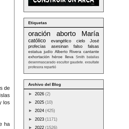
Etiquetas
oración
aborto
María
católico
evangélico
cielo
José
profecías
asesinan
falso
falsas
estatua
judío
Alberto
Rivera
cantante
exhortación
héroe
lleva
Smith
batallas
desenmascarado
escultor
gaudete. exsultate
profesora
repartió
Archivo del Blog
os de
►
2026
(2)
islas
y los
►
2025
(10)
►
2024
(425)
►
2023
(1171)
e ha
►
2022
(1526)