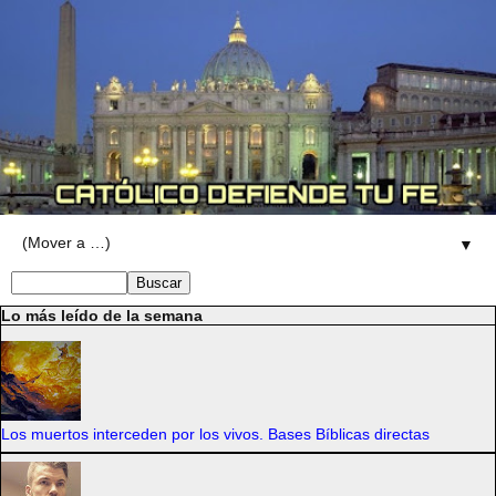
▼
Lo más leído de la semana
Los muertos interceden por los vivos. Bases Bíblicas directas