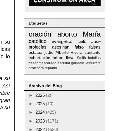
Etiquetas
oración
aborto
María
católico
en su
evangélico
cielo
José
profecías
asesinan
falso
falsas
micas
estatua
judío
Alberto
Rivera
cantante
o lo
exhortación
héroe
lleva
Smith
batallas
desenmascarado
escultor
gaudete. exsultate
profesora
repartió
a su
. Así
Archivo del Blog
mbre
►
2026
(2)
 gran
►
2025
(10)
 a su
►
2024
(425)
►
2023
(1171)
►
2022
(1526)