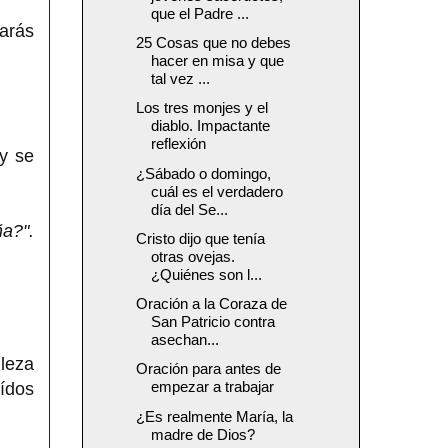
que el Padre ...
tarás
25 Cosas que no debes
hacer en misa y que
tal vez ...
Los tres monjes y el
diablo. Impactante
reflexión
 y se
¿Sábado o domingo,
cuál es el verdadero
día del Se...
ña?".
Cristo dijo que tenía
otras ovejas.
¿Quiénes son l...
Oración a la Coraza de
San Patricio contra
asechan...
lleza
Oración para antes de
empezar a trabajar
oídos
¿Es realmente María, la
madre de Dios?