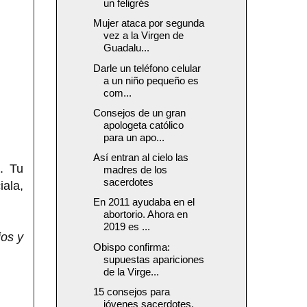
un feligrés
Mujer ataca por segunda
vez a la Virgen de
Guadalu...
Darle un teléfono celular
a un niño pequeño es
com...
Consejos de un gran
apologeta católico
para un apo...
Así entran al cielo las
. Tu
madres de los
sacerdotes
iala,
En 2011 ayudaba en el
abortorio. Ahora en
2019 es ...
ios y
Obispo confirma:
supuestas apariciones
de la Virge...
15 consejos para
jóvenes sacerdotes,