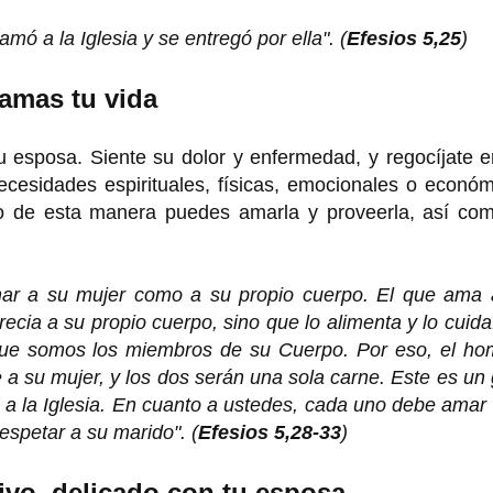
ó a la Iglesia y se entregó por ella". (
Efesios 5,25
)
 amas tu vida
u esposa. Siente su dolor y enfermedad, y regocíjate 
ecesidades espirituales, físicas, emocionales o econó
o de esta manera puedes amarla y proveerla, así com
ar a su mujer como a su propio cuerpo. El que ama 
ia a su propio cuerpo, sino que lo alimenta y lo cuida
, que somos los miembros de su Cuerpo. Por eso, el ho
 a su mujer, y los dos serán una sola carne. Este es un
 y a la Iglesia. En cuanto a ustedes, cada uno debe amar
spetar a su marido". (
Efesios 5,28-33
)
ivo, delicado con tu esposa