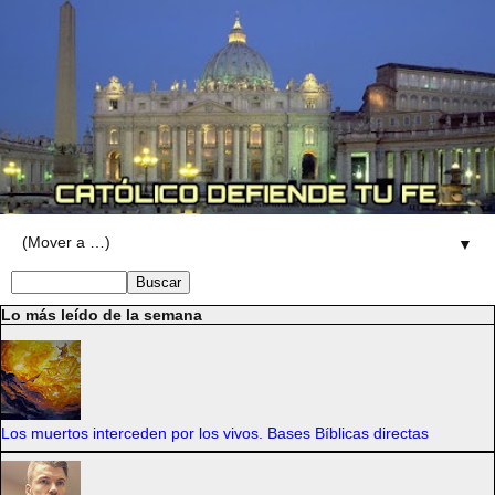
▼
Lo más leído de la semana
Los muertos interceden por los vivos. Bases Bíblicas directas