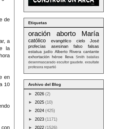
te de
Etiquetas
oración
aborto
María
católico
r, a
evangélico
cielo
José
profecías
asesinan
falso
falsas
e la
estatua
judío
Alberto
Rivera
cantante
ahora
exhortación
héroe
lleva
Smith
batallas
desenmascarado
escultor
gaudete. exsultate
profesora
repartió
e en
ía 10
Archivo del Blog
►
2026
(2)
►
2025
(10)
endo
►
2024
(425)
►
2023
(1171)
a con
►
2022
(1526)