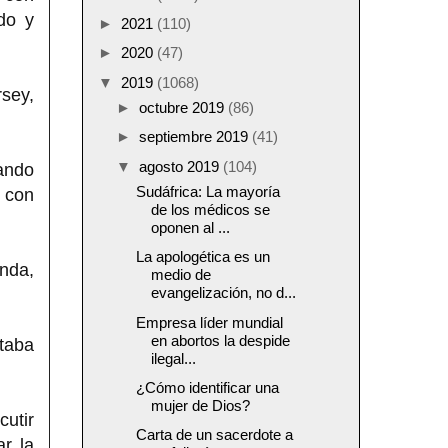
ado y
►
2021
(110)
►
2020
(47)
▼
2019
(1068)
rsey,
►
octubre 2019
(86)
►
septiembre 2019
(41)
▼
agosto 2019
(104)
ando
Sudáfrica: La mayoría
 con
de los médicos se
oponen al ...
La apologética es un
anda,
medio de
evangelización, no d...
Empresa líder mundial
en abortos la despide
taba
ilegal...
¿Cómo identificar una
mujer de Dios?
cutir
Carta de un sacerdote a
r la