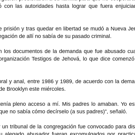
ajó con las autoridades hasta lograr que fuera enjuici
 prisión y tras quedar en libertad se mudó a Nueva Je
egación de allí no sabía de su pasado criminal.
en los documentos de la demanda que fue abusado cu
 organización Testigos de Jehová, lo que dice comenzó
oral y anal, entre 1986 y 1989, de acuerdo con la dem
de Brooklyn este miércoles.
 tenía pleno acceso a mí. Mis padres lo amaban. Yo es
rque no sabía cómo decírselo (a sus padres)”, señaló.
y un tribunal de la congregación fue convocado para dis
u alegado abusador fueran excomulgados por practica