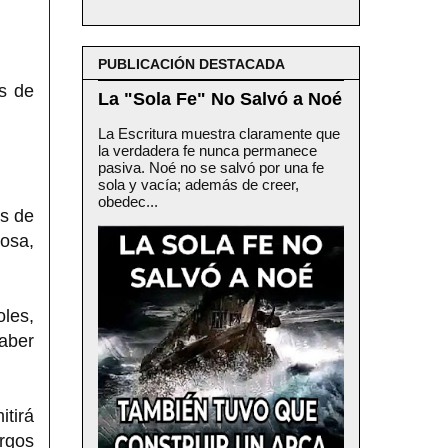
PUBLICACIÓN DESTACADA
s de
La "Sola Fe" No Salvó a Noé
La Escritura muestra claramente que
la verdadera fe nunca permanece
pasiva. Noé no se salvó por una fe
sola y vacía; además de creer,
obedec...
os de
osa,
les,
haber
itirá
argos