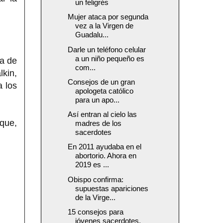
un feligrés
Mujer ataca por segunda
vez a la Virgen de
Guadalu...
Darle un teléfono celular
a un niño pequeño es
a de
com...
lkin,
Consejos de un gran
 los
apologeta católico
para un apo...
Así entran al cielo las
 que,
madres de los
sacerdotes
En 2011 ayudaba en el
abortorio. Ahora en
2019 es ...
Obispo confirma:
supuestas apariciones
de la Virge...
15 consejos para
jóvenes sacerdotes,