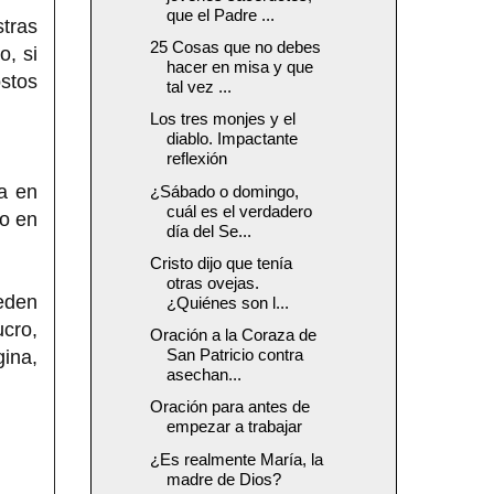
que el Padre ...
tras
25 Cosas que no debes
o, si
hacer en misa y que
stos
tal vez ...
Los tres monjes y el
diablo. Impactante
reflexión
a en
¿Sábado o domingo,
cuál es el verdadero
io en
día del Se...
Cristo dijo que tenía
otras ovejas.
ueden
¿Quiénes son l...
cro,
Oración a la Coraza de
San Patricio contra
gina,
asechan...
Oración para antes de
empezar a trabajar
¿Es realmente María, la
madre de Dios?