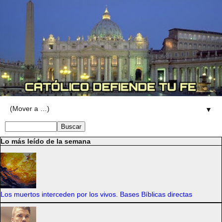
▼
Lo más leído de la semana
Los muertos interceden por los vivos. Bases Bíblicas directas