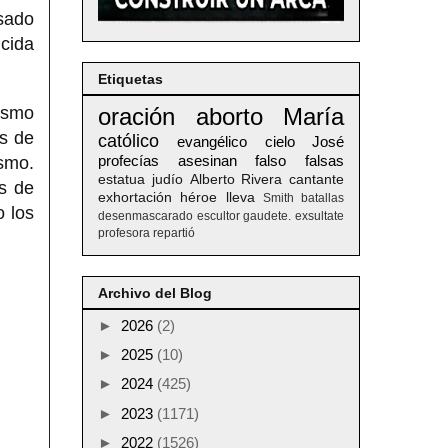
sado
cida
Etiquetas
ísmo
oración
aborto
María
es de
católico
evangélico
cielo
José
profecías
asesinan
falso
falsas
ismo.
estatua
judío
Alberto
Rivera
cantante
s de
exhortación
héroe
lleva
Smith
batallas
o los
desenmascarado
escultor
gaudete. exsultate
profesora
repartió
Archivo del Blog
►
2026
(2)
►
2025
(10)
►
2024
(425)
►
2023
(1171)
►
2022
(1526)