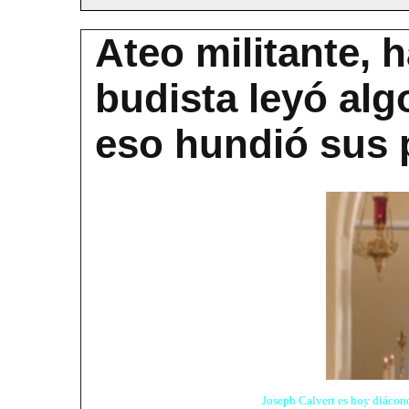
Ateo militante, 
budista leyó alg
eso hundió sus 
Joseph Calvert es hoy diácon