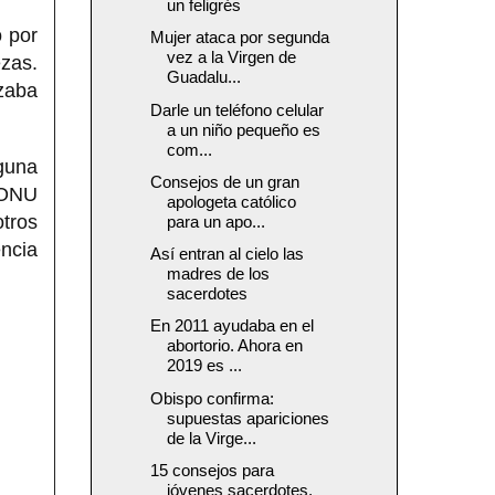
un feligrés
o por
Mujer ataca por segunda
vez a la Virgen de
ezas.
Guadalu...
izaba
Darle un teléfono celular
a un niño pequeño es
com...
lguna
Consejos de un gran
 ONU
apologeta católico
otros
para un apo...
encia
Así entran al cielo las
madres de los
sacerdotes
En 2011 ayudaba en el
abortorio. Ahora en
2019 es ...
Obispo confirma:
supuestas apariciones
de la Virge...
15 consejos para
jóvenes sacerdotes,