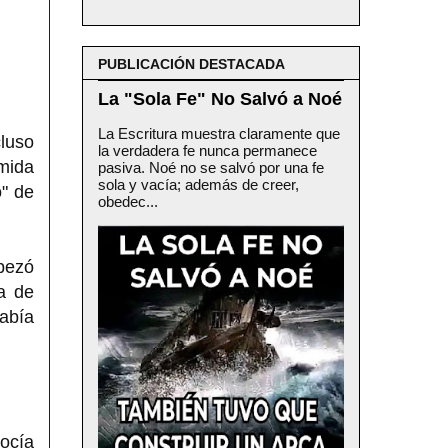
PUBLICACIÓN DESTACADA
La "Sola Fe" No Salvó a Noé
La Escritura muestra claramente que
luso
la verdadera fe nunca permanece
mida
pasiva. Noé no se salvó por una fe
sola y vacía; además de creer,
o" de
obedec...
pezó
a de
había
nocía