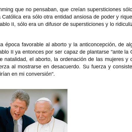
emming que no pensaban, que creían supersticiones sól
a Católica era sólo otra entidad ansiosa de poder y riqu
o II, sólo era un difusor de supersticiones y lo ridicul
a época favorable al aborto y la anticoncepción, de a
lo II ya entonces por ser capaz de plantarse "ante la
de natalidad, el aborto, la ordenación de las mujeres y 
uerza al mostrarse en desacuerdo. Su fuerza y consist
irían en mi conversión".