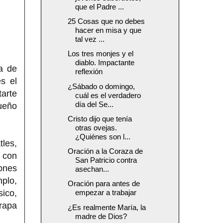
que el Padre ...
25 Cosas que no debes
hacer en misa y que
tal vez ...
Los tres monjes y el
diablo. Impactante
a de
reflexión
s el
¿Sábado o domingo,
tarte
cuál es el verdadero
día del Se...
ueño
Cristo dijo que tenía
otras ovejas.
¿Quiénes son l...
tles,
Oración a la Coraza de
 con
San Patricio contra
ones
asechan...
mplo,
Oración para antes de
ico,
empezar a trabajar
trapa
¿Es realmente María, la
madre de Dios?