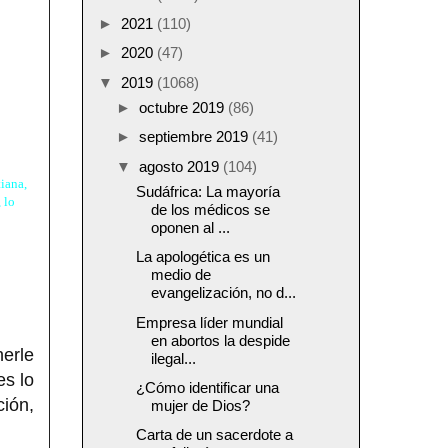
►
2021
(110)
►
2020
(47)
▼
2019
(1068)
►
octubre 2019
(86)
►
septiembre 2019
(41)
▼
agosto 2019
(104)
iana,
Sudáfrica: La mayoría
 lo
de los médicos se
oponen al ...
La apologética es un
medio de
evangelización, no d...
Empresa líder mundial
en abortos la despide
nerle
ilegal...
es lo
¿Cómo identificar una
ción,
mujer de Dios?
Carta de un sacerdote a