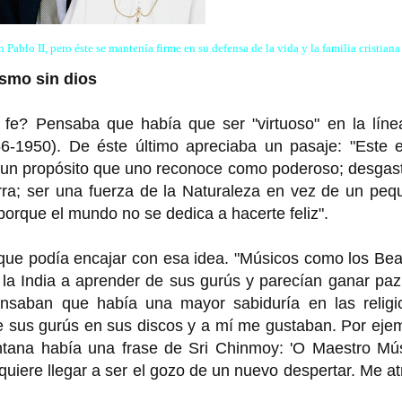
Pablo II, pero éste se mantenía firme en su defensa de la vida y la familia cristiana
dismo sin dios
a fe? Pensaba que había que ser "virtuoso" en la líne
-1950). De éste último apreciaba un pasaje: "Este e
a un propósito que uno reconoce como poderoso; desgas
rra; ser una fuerza de la Naturaleza en vez de un peq
orque el mundo no se dedica a hacerte feliz".
que podía encajar con esa idea. "Músicos como los Bea
la India a aprender de sus gurús y parecían ganar paz
ensaban que había una mayor sabiduría en las religi
de sus gurús en sus discos y a mí me gustaban. Por eje
tana había una frase de Sri Chinmoy: 'O Maestro Mús
 quiere llegar a ser el gozo de un nuevo despertar. Me a