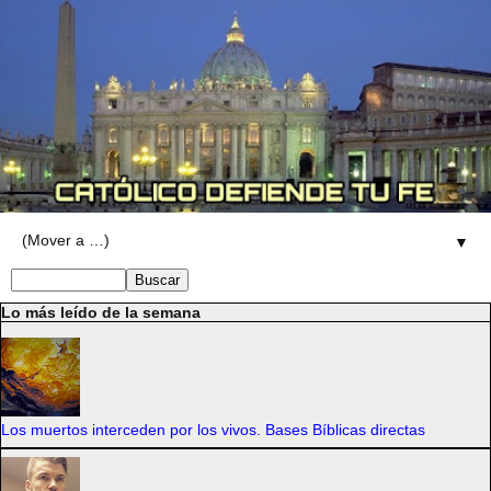
▼
Lo más leído de la semana
Los muertos interceden por los vivos. Bases Bíblicas directas