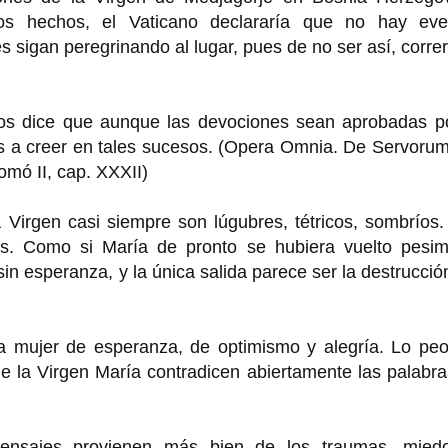
os hechos, el Vaticano declararía que no hay eve
es sigan peregrinando al lugar, pues de no ser así, correr
os dice que aunque las devociones sean aprobadas po
dos a creer en tales sucesos. (Opera Omnia. De Servoru
omó II, cap. XXXII)
 Virgen casi siempre son lúgubres, tétricos, sombríos
ias. Como si María de pronto se hubiera vuelto pesimi
in esperanza, y la única salida parece ser la destrucció
a mujer de esperanza, de optimismo y alegría. Lo peo
 la Virgen María contradicen abiertamente las palabra
mensajes provienen más bien de los traumas, mied