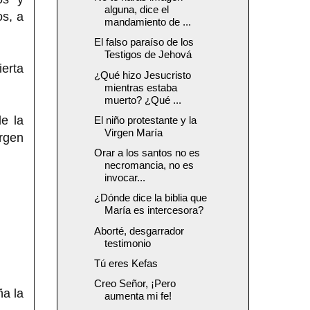
alguna, dice el
os, a
mandamiento de ...
El falso paraíso de los
Testigos de Jehová
ierta
¿Qué hizo Jesucristo
mientras estaba
muerto? ¿Qué ...
de la
El niño protestante y la
Virgen María
rgen
Orar a los santos no es
necromancia, no es
invocar...
¿Dónde dice la biblia que
María es intercesora?
Aborté, desgarrador
testimonio
Tú eres Kefas
Creo Señor, ¡Pero
ña la
aumenta mi fe!