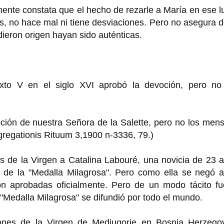
mente constata que el hecho de rezarle a María en ese l
s, no hace mal ni tiene desviaciones. Pero no asegura 
dieron origen hayan sido auténticas.
ixto V en el siglo XVI aprobó la devoción, pero no
ción de nuestra Señora de la Salette, pero no los men
ngregationis Rituum 3,1900 n-3336, 79.)
s de la Virgen a Catalina Labouré, una novicia de 23 
n de la "Medalla Milagrosa". Pero como ella se negó a
ron aprobadas oficialmente. Pero de un modo tácito fu
a "Medalla Milagrosa" se difundió por todo el mundo.
iones de la Virgen de Medjugorje en Bosnia Herzegov