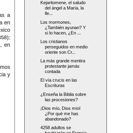
Kejaritomene, el saludo
del ángel a María, la
lle...
vas a
ia en
Los mormones,
¿También ayunan? Y
éxico
si lo hacen, ¿En ...
58);
Los cristianos
, en
perseguidos en medio
oriente son Cr...
La más grande mentira
protestante jamás
emos
contada
cia y
El vía crucis en las
Escrituras
¿Enseña la Biblia sobre
las procesiones?
¡Dios mío, Dios mío!
¿Por qué me has
abandonado?
4258 adultos se
bautizarán en Francia