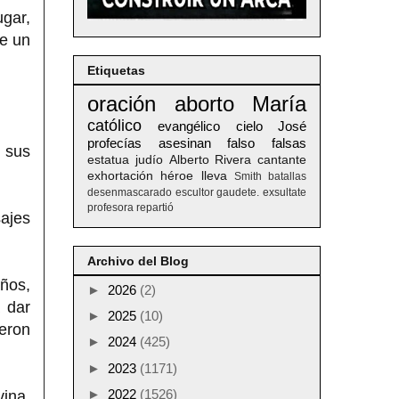
ugar,
de un
Etiquetas
oración
aborto
María
católico
evangélico
cielo
José
profecías
asesinan
falso
falsas
 sus
estatua
judío
Alberto
Rivera
cantante
exhortación
héroe
lleva
Smith
batallas
desenmascarado
escultor
gaudete. exsultate
profesora
repartió
sajes
Archivo del Blog
años,
►
2026
(2)
 dar
►
2025
(10)
eron
►
2024
(425)
►
2023
(1171)
►
2022
(1526)
ina.