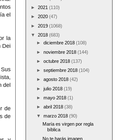
ntos
►
2021
(110)
ía el
►
2020
(47)
►
2019
(1068)
▼
2018
(683)
r la
►
diciembre 2018
(108)
m Dei
►
noviembre 2018
(144)
►
octubre 2018
(137)
. Sus
►
septiembre 2018
(104)
sta,
►
agosto 2018
(42)
n del
►
julio 2018
(19)
►
mayo 2018
(1)
►
abril 2018
(38)
r de
s de
▼
marzo 2018
(90)
María es virgen por regla
bíblica
No te harás imagen
os y