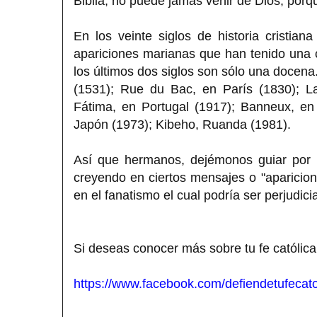
Biblia, no puede jamás venir de Dios, porq
En los veinte siglos de historia cristian
apariciones marianas que han tenido una ci
los últimos dos siglos son sólo una docena
(1531); Rue du Bac, en París (1830); La
Fátima, en Portugal (1917); Banneux, en
Japón (1973); Kibeho, Ruanda (1981).
Así que hermanos, dejémonos guiar por 
creyendo en ciertos mensajes o "aparicione
en el fanatismo el cual podría ser perjudici
Si deseas conocer más sobre tu fe católica
https://www.facebook.com/defiendetufecato