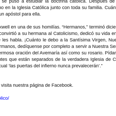
se puso a estudiar la doctrina católica. Después de
mo en la Iglesia Católica junto con toda su familia. Cuán
n apóstol para ella.
uckwell en una de sus homilías. “Hermanos,” terminó dici
 convirtió a su hermana al Catolicismo, dedicó su vida e
e les habla. ¡Cuánto le debo a la Santísima Virgen, Nu
rmanos, dedíquense por completo a servir a Nuestra Se
hermosa oración del Avemaría así como su rosario. Pída
ntes que están separados de la verdadera Iglesia de C
ual ‘las puertas del infierno nunca prevalecerán’.”
 visita nuestra página de Facebook.
lico/