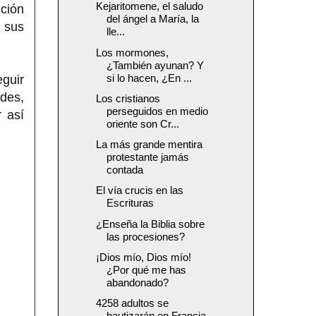
Kejaritomene, el saludo
nción
del ángel a María, la
n sus
lle...
Los mormones,
¿También ayunan? Y
si lo hacen, ¿En ...
guir
des,
Los cristianos
perseguidos en medio
 así
oriente son Cr...
La más grande mentira
protestante jamás
contada
El vía crucis en las
Escrituras
¿Enseña la Biblia sobre
las procesiones?
¡Dios mío, Dios mío!
¿Por qué me has
abandonado?
4258 adultos se
bautizarán en Francia