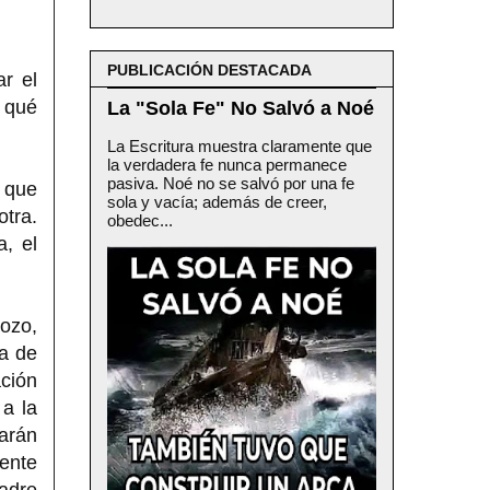
PUBLICACIÓN DESTACADA
r el
 qué
La "Sola Fe" No Salvó a Noé
La Escritura muestra claramente que
la verdadera fe nunca permanece
pasiva. Noé no se salvó por una fe
 que
sola y vacía; además de creer,
otra.
obedec...
, el
gozo,
na de
ción
 a la
marán
mente
Madre