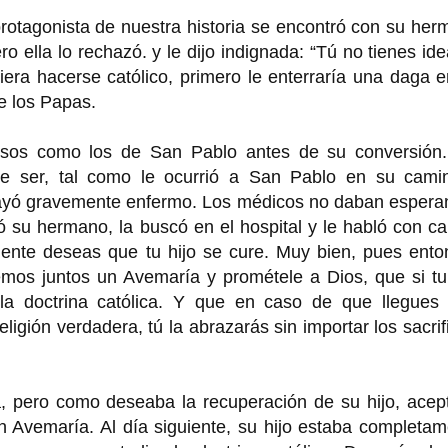
rotagonista de nuestra historia se encontró con su he
o ella lo rechazó. y le dijo indignada: “Tú no tienes id
iera hacerse católico, primero le enterraría una daga 
de los Papas.
osos como los de San Pablo antes de su conversión.
e ser, tal como le ocurrió a San Pablo en su cami
ayó gravemente enfermo. Los médicos no daban espera
 su hermano, la buscó en el hospital y le habló con ca
mente deseas que tu hijo se cure. Muy bien, pues ento
mos juntos un Avemaría y prométele a Dios, que si tu 
 la doctrina católica. Y que en caso de que llegues 
ligión verdadera, tú la abrazarás sin importar los sacrif
, pero como deseaba la recuperación de su hijo, acept
 Avemaría. Al día siguiente, su hijo estaba completam