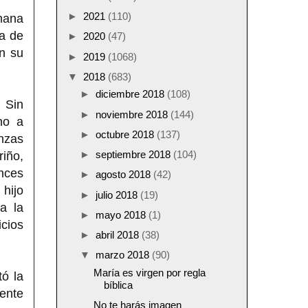
►
2021
(110)
rmana
ea de
►
2020
(47)
en su
►
2019
(1068)
▼
2018
(683)
►
diciembre 2018
(108)
 Sin
►
noviembre 2018
(144)
no a
►
octubre 2018
(137)
nzas
►
septiembre 2018
(104)
riño,
nces
►
agosto 2018
(42)
hijo
►
julio 2018
(19)
a la
►
mayo 2018
(1)
icios
►
abril 2018
(38)
▼
marzo 2018
(90)
María es virgen por regla
ó la
bíblica
ente
No te harás imagen