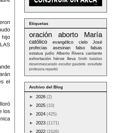
jeron
Etiquetas
 pudo
oración
aborto
María
 hijo
católico
evangélico
cielo
José
 LAS
profecías
asesinan
falso
falsas
estatua
judío
Alberto
Rivera
cantante
exhortación
héroe
lleva
Smith
batallas
desenmascarado
escultor
gaudete. exsultate
ande
profesora
repartió
arán
s el
Archivo del Blog
►
2026
(2)
lloró
►
2025
(10)
e los
►
2024
(425)
nica
►
2023
(1171)
►
2022
(1526)