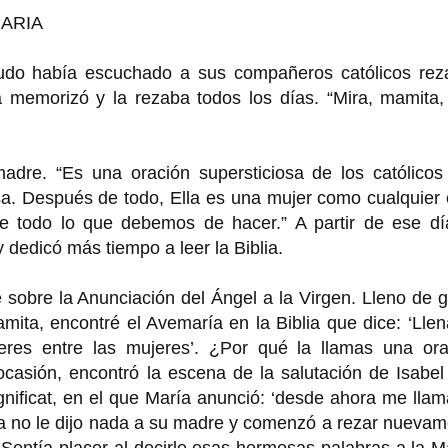
MARIA
udo había escuchado a sus compañeros católicos reza
a memorizó y la rezaba todos los días. “Mira, mamita,
adre. “Es una oración supersticiosa de los católicos
a. Después de todo, Ella es una mujer como cualquier 
ne todo lo que debemos de hacer.” A partir de ese día
 dedicó más tiempo a leer la Biblia.
e sobre la Anunciación del Ángel a la Virgen. Lleno de 
Mamita, encontré el Avemaría en la Biblia que dice: ‘Lle
 eres entre las mujeres’. ¿Por qué la llamas una ora
ocasión, encontró la escena de la salutación de Isabel
nificat, en el que María anunció: ‘desde ahora me lla
Ya no le dijo nada a su madre y comenzó a rezar nueva
 Sentía placer al decirle esas hermosas palabras a la 