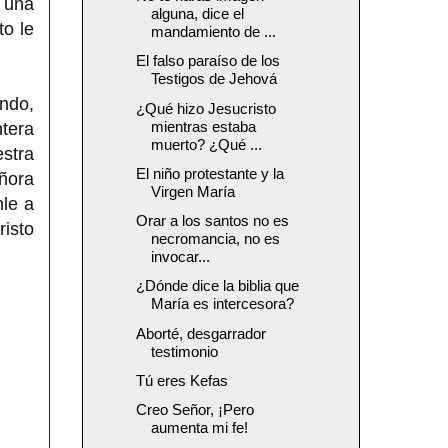
 una
alguna, dice el
to le
mandamiento de ...
El falso paraíso de los
Testigos de Jehová
endo,
¿Qué hizo Jesucristo
mientras estaba
ntera
muerto? ¿Qué ...
estra
El niño protestante y la
ñora
Virgen María
nle a
Orar a los santos no es
risto
necromancia, no es
invocar...
¿Dónde dice la biblia que
María es intercesora?
Aborté, desgarrador
testimonio
Tú eres Kefas
Creo Señor, ¡Pero
aumenta mi fe!