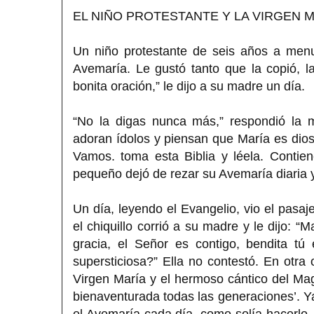
EL NIÑO PROTESTANTE Y LA VIRGEN 
Un niño protestante de seis años a men
Avemaría. Le gustó tanto que la copió, l
bonita oración,” le dijo a su madre un día.
“No la digas nunca más,” respondió la m
adoran ídolos y piensan que María es dios
Vamos. toma esta Biblia y léela. Contie
pequeño dejó de rezar su Avemaría diaria y
Un día, leyendo el Evangelio, vio el pasaj
el chiquillo corrió a su madre y le dijo: “
gracia, el Señor es contigo, bendita tú
supersticiosa?” Ella no contestó. En otra 
Virgen María y el hermoso cántico del Mag
bienaventurada todas las generaciones’. 
el Avemaría cada día, como solía hacerlo.