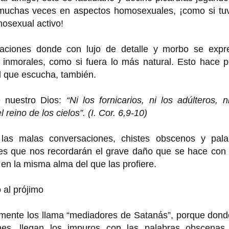
 muchas veces en aspectos homosexuales, ¡como si tuv
osexual activo!
saciones donde con lujo de detalle y morbo se expr
inmorales, como si fuera lo más natural. Esto hace p
l que escucha, también.
e nuestro Dios:
“Ni los fornicarios, ni los adúlteros, n
eino de los cielos”. (I. Cor. 6,9-10)
as malas conversaciones, chistes obscenos y pala
s que nos recordarán el grave daño que se hace con 
en la misma alma del que las profiere.
 al prójimo
amente los llama “mediadores de Satanás”, porque dond
nes, llegan los impuros con las palabras obscenas