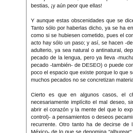
bestias, ¡y aún peor que ellas!
Y aunque estas obscenidades que se dice
Tanto sólo por haberlas dicho, ya se ha 
como si se hubiesen cometido, pues el co
acto hay sólo un paso; y así, se hacen -de
adulterio, ya sea natural o antinatural,
pecado de la lengua, pero ya lleva -mucha
pecado -también- de DESEO) o puede condu
poco el espacio que existe porque lo que s
muchos pecados no se concretizan material
Cierto es que en algunos casos, el ch
necesariamente implícito el mal deseo, sin
abrir el corazón y la mente del que lo ex
control)- a pensamientos o deseos pecami
recurrente. Otro tanto ha de decirse de
México- de lo que se denomina "alburear" a