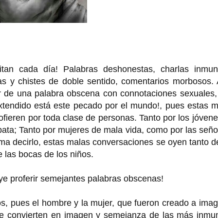
tan cada día! Palabras deshonestas, charlas inmun
ras y chistes de doble sentido, comentarios morbosos.
ar de una palabra obscena con connotaciones sexuales,
extendido está este pecado por el mundo!, pues estas 
fieren por toda clase de personas. Tanto por los jóven
rbata; Tanto por mujeres de mala vida, como por las seño
ima decirlo, estas malas conversaciones se oyen tanto d
 las bocas de los niños.
ye proferir semejantes palabras obscenas!
os, pues el hombre y la mujer, que fueron creado a ima
se convierten en imagen y semejanza de las más inmu