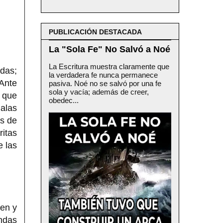
PUBLICACIÓN DESTACADA
La "Sola Fe" No Salvó a Noé
La Escritura muestra claramente que
das;
la verdadera fe nunca permanece
 Ante
pasiva. Noé no se salvó por una fe
sola y vacía; además de creer,
 que
obedec...
malas
es de
ritas
e las
gen y
ndas