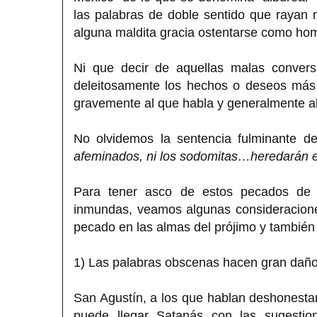
las palabras de doble sentido que rayan
alguna maldita gracia ostentarse como hom
Ni que decir de aquellas malas conver
deleitosamente los hechos o deseos más 
gravemente al que habla y generalmente a
No olvidemos la sentencia fulminante d
afeminados, ni los sodomitas…heredarán el r
Para tener asco de estos pecados de l
inmundas, veamos algunas consideracione
pecado en las almas del prójimo y también 
1) Las palabras obscenas hacen gran daño
San Agustín, a los que hablan deshonest
puede llegar Satanás con las sugestio