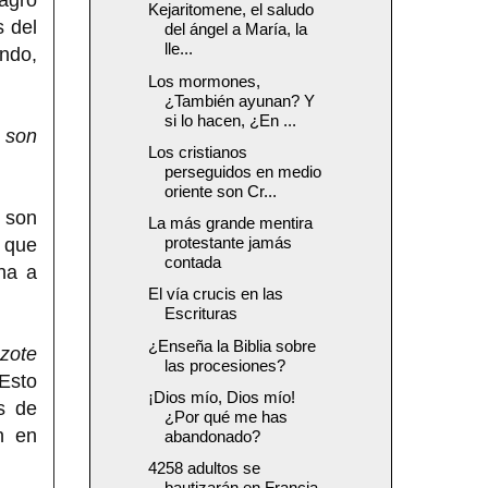
Kejaritomene, el saludo
s del
del ángel a María, la
lle...
ndo,
Los mormones,
¿También ayunan? Y
si lo hacen, ¿En ...
 son
Los cristianos
perseguidos en medio
oriente son Cr...
 son
La más grande mentira
protestante jamás
a que
contada
na a
El vía crucis en las
Escrituras
¿Enseña la Biblia sobre
azote
las procesiones?
Esto
¡Dios mío, Dios mío!
s de
¿Por qué me has
n en
abandonado?
4258 adultos se
bautizarán en Francia