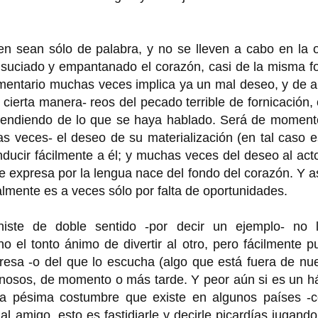
n sean sólo de palabra, y no se lleven a cabo en la o
ensuciado y empantanado el corazón, casi de la misma 
mentario muchas veces implica ya un mal deseo, y de a
 cierta manera- reos del pecado terrible de fornicación,
 dependiendo de lo que se haya hablado. Será de momen
s veces- el deseo de su materialización (en tal caso 
cir fácilmente a él; y muchas veces del deseo al acto
e expresa por la lengua nace del fondo del corazón. Y as
mente es a veces sólo por falta de oportunidades.
iste de doble sentido -por decir un ejemplo- no l
o el tonto ánimo de divertir al otro, pero fácilmente 
presa -o del que lo escucha (algo que está fuera de nu
nosos, de momento o más tarde. Y peor aún si es un há
 la pésima costumbre que existe en algunos países -
l amigo, esto es fastidiarle y decirle picardías jugand