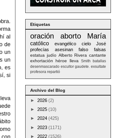
bra.
Etiquetas
forma
oración
aborto
María
hí al
católico
evangélico
cielo
José
 o de
profecías
asesinan
falso
falsas
to un
estatua
judío
Alberto
Rivera
cantante
es un
exhortación
héroe
lleva
Smith
batallas
, es
desenmascarado
escultor
gaudete. exsultate
profesora
repartió
í, si
Archivo del Blog
leva
►
2026
(2)
puede
►
2025
(10)
estro
►
2024
(425)
bito
►
2023
(1171)
como
o con
►
2022
(1526)