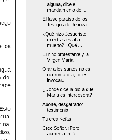
alguna, dice el
mandamiento de ...
El falso paraíso de los
uego
Testigos de Jehová
¿Qué hizo Jesucristo
mientras estaba
muerto? ¿Qué ...
e los
El niño protestante y la
Virgen María
Orar a los santos no es
ngua
necromancia, no es
 del
invocar...
 hace
¿Dónde dice la biblia que
María es intercesora?
Aborté, desgarrador
 Esto
testimonio
 cual
Tú eres Kefas
mina,
Creo Señor, ¡Pero
dizo,
aumenta mi fe!
lagro