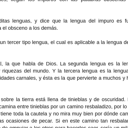
ditas lenguas, y dice que la lengua del impuro es f
ma el obsceno a los demás.
 un tercer tipo lengua, el cual es aplicable a la lengua d
ual, la que habla de Dios. La segunda lengua es la le
 riquezas del mundo. Y la tercera lengua es la lengua
idades carnales, y ésta es la que pervierte a muchos y
obre la tierra está llena de tinieblas y de oscuridad.
camina entre tinieblas por un camino resbaladizo, por lo
 tiene toda la cautela y no mira muy bien por dónde ca
las ocasiones de pecar. Si en este camino tan resbala
e empujar a los otros para hacerlos caer, sería un mi