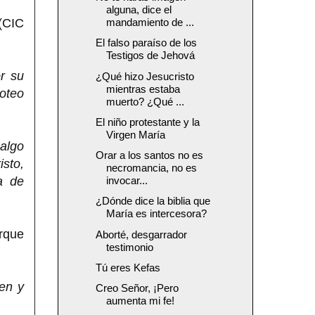
alguna, dice el
(CIC
mandamiento de ...
El falso paraíso de los
Testigos de Jehová
r su
¿Qué hizo Jesucristo
mientras estaba
moteo
muerto? ¿Qué ...
El niño protestante y la
Virgen María
algo
Orar a los santos no es
isto,
necromancia, no es
a de
invocar...
¿Dónde dice la biblia que
María es intercesora?
orque
Aborté, desgarrador
testimonio
Tú eres Kefas
en y
Creo Señor, ¡Pero
aumenta mi fe!