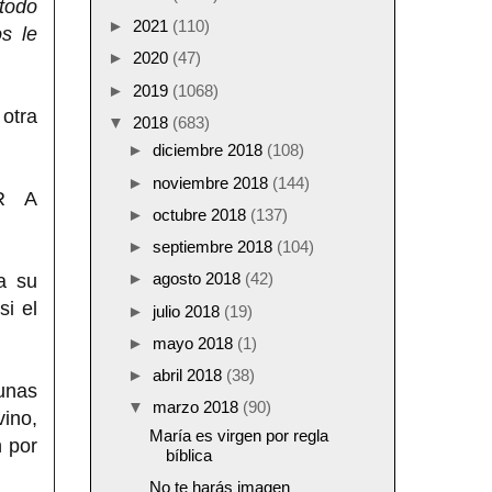
todo
►
2021
(110)
s le
►
2020
(47)
►
2019
(1068)
 otra
▼
2018
(683)
►
diciembre 2018
(108)
►
noviembre 2018
(144)
R A
►
octubre 2018
(137)
►
septiembre 2018
(104)
►
agosto 2018
(42)
a su
si el
►
julio 2018
(19)
►
mayo 2018
(1)
►
abril 2018
(38)
unas
▼
marzo 2018
(90)
ino,
María es virgen por regla
n por
bíblica
No te harás imagen