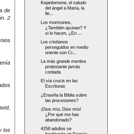
Kejaritomene, el saludo
del ángel a María, la
a de
lle...
ón. 2
Los mormones,
¿También ayunan? Y
si lo hacen, ¿En ...
gnios
Los cristianos
perseguidos en medio
oriente son Cr...
La más grande mentira
enía
protestante jamás
contada
El vía crucis en las
nados
Escrituras
¿Enseña la Biblia sobre
las procesiones?
avid,
¡Dios mío, Dios mío!
¿Por qué me has
abandonado?
4258 adultos se
 los
bautizarán en Francia