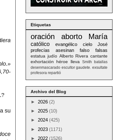
Etiquetas
oración
aborto
María
diera
católico
evangélico
cielo
José
profecías
asesinan
falso
falsas
estatua
judío
Alberto
Rivera
cantante
exhortación
héroe
lleva
Smith
batallas
lo.»
desenmascarado
escultor
gaudete. exsultate
6,70-
profesora
repartió
Archivo del Blog
L?
►
2026
(2)
ca su
►
2025
(10)
►
2024
(425)
►
2023
(1171)
doce
►
2022
(1526)