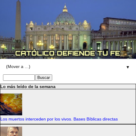
▼
Lo más leído de la semana
Los muertos interceden por los vivos. Bases Bíblicas directas