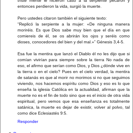
triste mente le hicieron caso a la serpiente pecaron y
entonces perdieron la vida, surgió la muerte.
Pero ustedes citaron también el siguiente texto:
“Replicó la serpiente a la mujer: «De ninguna manera
moriréis. Es que Dios sabe muy bien que el día en que
comiereis de él, se os abrirán los ojos y seréis como
dioses, conocedores del bien y del mal.»” Génesis 3,4-5.
Esa fue la mentira que lanzó el Diablo él no les dijo que si
comían vivirían para siempre sobre la tierra No nada de
eso, el afirmo que serían como Dios, y Dios ¿dónde vive en
la tierra o en el cielo? Pues en el cielo verdad, la mentira
de satanás es que al morir no morimos si no que seguimos
viviendo, nos hacemos espíritu como Dios y eso es lo que
enseña la iglesia Católica en la actualidad, afirman que la
muerte no es el fin de todo sino que es el inicio de otra vida
espiritual, pero vemos que esa enseñanza es totalmente
satánica, la muerte es dejar de existir, volver al polvo, tal
como dice Eclesiastés 9:5.
Responder