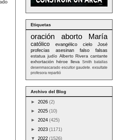
sado
Etiquetas
oración
aborto
María
católico
evangélico
cielo
José
profecías
asesinan
falso
falsas
estatua
judío
Alberto
Rivera
cantante
exhortación
héroe
lleva
Smith
batallas
desenmascarado
escultor
gaudete. exsultate
profesora
repartió
Archivo del Blog
►
2026
(2)
►
2025
(10)
►
2024
(425)
►
2023
(1171)
▼
2022
(1526)