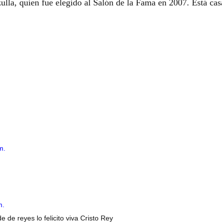
lla, quien fue elegido al Salón de la Fama en 2007. Está ca
m.
m.
 de reyes lo felicito viva Cristo Rey