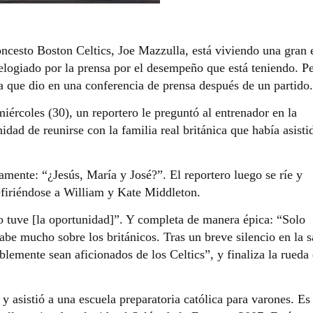
oncesto Boston Celtics, Joe Mazzulla, está viviendo una gran 
 elogiado por la prensa por el desempeño que está teniendo. P
a que dio en una conferencia de prensa después de un partido.
iércoles (30), un reportero le preguntó al entrenador en la
idad de reunirse con la familia real británica que había asisti
amente: “¿Jesús, María y José?”. El reportero luego se ríe y
refiriéndose a William y Kate Middleton.
o tuve [la oportunidad]”. Y completa de manera épica: “Solo
be mucho sobre los británicos. Tras un breve silencio en la s
emente sean aficionados de los Celtics”, y finaliza la rueda
 asistió a una escuela preparatoria católica para varones. Es 