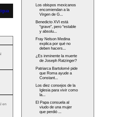
Los obispos mexicanos
encomiendan a la
tigua
Virgen de G...
Benedicto XVI está
“grave”, pero “estable
y absolu...
Fray Nelson Medina
explica por qué no
deben hacers...
N
¿Es inminente la muerte
de Joseph Ratzinger?
Patriarca Bartolomé pide
que Roma ayude a
Constant...
Los diez consejos de la
Iglesia para vivir como
la...
El Papa consuela al
l en
viudo de una mujer
que perdió ...