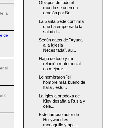
Obispos de todo el
mundo se unen en
oración por Be...
de la
La Santa Sede confirma
que ha empeorado la
salud d...
re de
Según datos de "Ayuda
a la Iglesia
Necesitada", au...
Hago de todo y mi
relación matrimonial
er si
no mejora: ...
Lo nombraron "el
hombre más bueno de
Italia", estu...
rtió
La Iglesia ortodoxa de
Kiev desafía a Rusia y
cele...
Este famoso actor de
Hollywood es
monaguillo y apa...