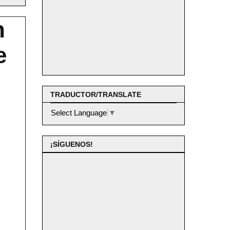
n
e
TRADUCTOR/TRANSLATE
Select Language
▼
¡SÍGUENOS!