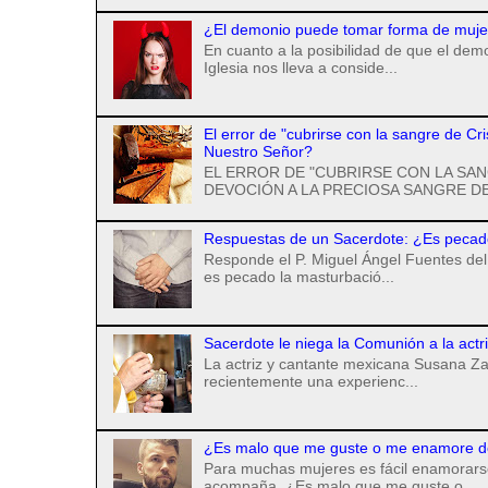
¿El demonio puede tomar forma de mujer 
En cuanto a la posibilidad de que el de
Iglesia nos lleva a conside...
El error de "cubrirse con la sangre de Cr
Nuestro Señor?
EL ERROR DE "CUBRIRSE CON LA SAN
DEVOCIÓN A LA PRECIOSA SANGRE DE
Respuestas de un Sacerdote: ¿Es pecad
Responde el P. Miguel Ángel Fuentes del 
es pecado la masturbació...
Sacerdote le niega la Comunión a la actr
La actriz y cantante mexicana Susana Za
recientemente una experienc...
¿Es malo que me guste o me enamore d
Para muchas mujeres es fácil enamorarse
acompaña. ¿Es malo que me guste o ...