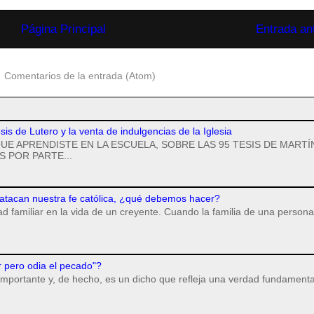
Página Principal
Entrada an
:
Comentarios de la entrada (Atom)
esis de Lutero y la venta de indulgencias de la Iglesia
UE APRENDISTE EN LA ESCUELA, SOBRE LAS 95 TESIS DE MARTÍ
 POR PARTE...
 atacan nuestra fe católica, ¿qué debemos hacer?
dad familiar en la vida de un creyente. Cuando la familia de una persona
r pero odia el pecado"?
importante y, de hecho, es un dicho que refleja una verdad fundamenta