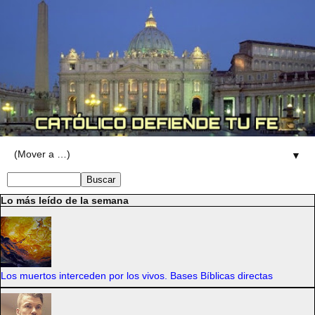
▼
Lo más leído de la semana
Los muertos interceden por los vivos. Bases Bíblicas directas