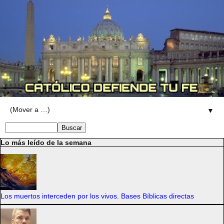
▼
Lo más leído de la semana
Los muertos interceden por los vivos. Bases Bíblicas directas