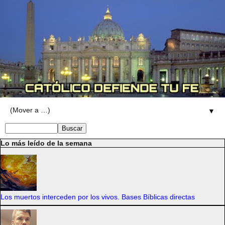
▼
Lo más leído de la semana
Los muertos interceden por los vivos. Bases Bíblicas directas