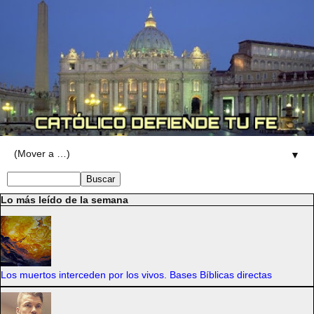
▼
Lo más leído de la semana
Los muertos interceden por los vivos. Bases Bíblicas directas