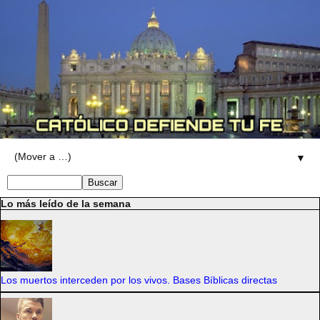
▼
Lo más leído de la semana
Los muertos interceden por los vivos. Bases Bíblicas directas