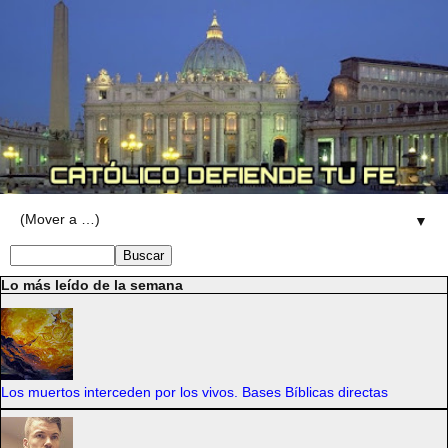
▼
Lo más leído de la semana
Los muertos interceden por los vivos. Bases Bíblicas directas