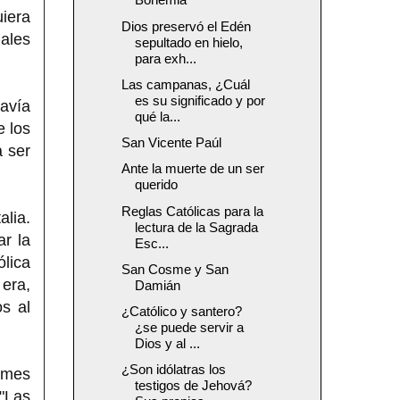
iera
Dios preservó el Edén
ales
sepultado en hielo,
para exh...
Las campanas, ¿Cuál
es su significado y por
davía
qué la...
e los
San Vicente Paúl
a ser
Ante la muerte de un ser
querido
Reglas Católicas para la
alia.
lectura de la Sagrada
r la
Esc...
ólica
San Cosme y San
era,
Damián
s al
¿Católico y santero?
¿se puede servir a
Dios y al ...
¿Son idólatras los
rmes
testigos de Jehová?
"Las