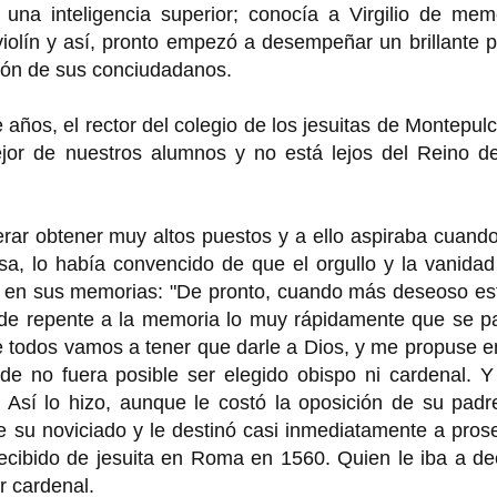
una inteligencia superior; conocía a Virgilio de memo
violín y así, pronto empezó a desempeñar un brillante 
ción de sus conciudadanos.
 años, el rector del colegio de los jesuitas de Montepul
ejor de nuestros alumnos y no está lejos del Reino de
erar obtener muy altos puestos y a ello aspiraba cuand
a, lo había convencido de que el orgullo y la vanidad
a en sus memorias: "De pronto, cuando más deseoso es
o de repente a la memoria lo muy rápidamente que se p
 todos vamos a tener que darle a Dios, y me propuse e
de no fuera posible ser elegido obispo ni cardenal. Y
 Así lo hizo, aunque le costó la oposición de su padr
de su noviciado y le destinó casi inmediatamente a pros
ecibido de jesuita en Roma en 1560. Quien le iba a de
r cardenal.