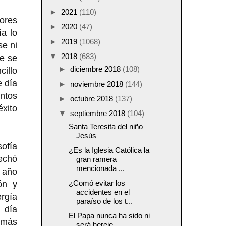
►
2021
(110)
ores
►
2020
(47)
ía lo
►
2019
(1068)
se ni
▼
2018
(683)
te se
►
diciembre 2018
(108)
illo
e día
►
noviembre 2018
(144)
ntos
►
octubre 2018
(137)
éxito
▼
septiembre 2018
(104)
Santa Teresita del niño
Jesús
sofía
¿Es la Iglesia Católica la
vechó
gran ramera
mencionada ...
n año
¿Comó evitar los
ón y
accidentes en el
rgía
paraíso de los t...
 día
El Papa nunca ha sido ni
demás
será hereje