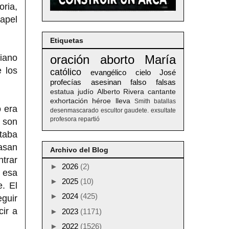
ria,
papel
Etiquetas
ciano
oración
aborto
María
 los
católico
evangélico
cielo
José
profecías
asesinan
falso
falsas
estatua
judío
Alberto
Rivera
cantante
exhortación
héroe
lleva
Smith
batallas
o era
desenmascarado
escultor
gaudete. exsultate
profesora
repartió
 son
taba
asan
Archivo del Blog
ntrar
►
2026
(2)
 esa
►
2025
(10)
e. El
►
2024
(425)
eguir
cir a
►
2023
(1171)
►
2022
(1526)