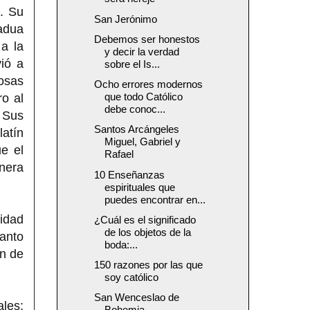
. Su
San Jerónimo
Padua
Debemos ser honestos
a la
y decir la verdad
vió a
sobre el Is...
rosas
Ocho errores modernos
que todo Católico
ro al
debe conoc...
. Sus
Santos Arcángeles
latín
Miguel, Gabriel y
ue el
Rafael
nera
10 Enseñanzas
espirituales que
puedes encontrar en...
sidad
¿Cuál es el significado
de los objetos de la
Santo
boda:...
ón de
150 razones por las que
soy católico
San Wenceslao de
ales:
Bohemia