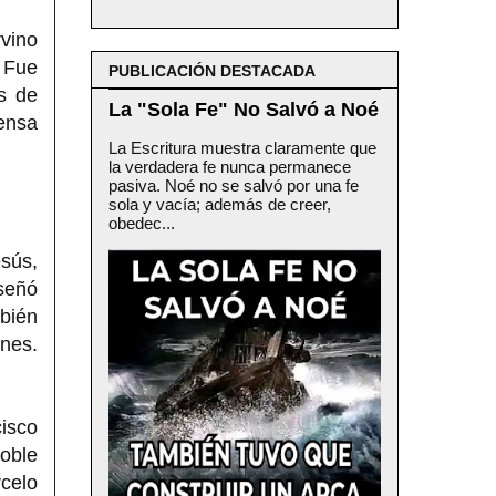
rvino
 Fue
PUBLICACIÓN DESTACADA
is de
La "Sola Fe" No Salvó a Noé
ensa
La Escritura muestra claramente que
la verdadera fe nunca permanece
pasiva. Noé no se salvó por una fe
sola y vacía; además de creer,
obedec...
sús,
nseñó
bién
nes.
cisco
oble
rcelo