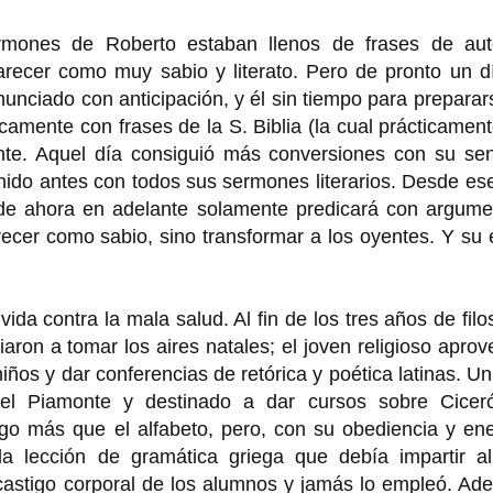
sermones de Roberto estaban llenos de frases de aut
arecer como muy sabio y literato. Pero de pronto un d
unciado con anticipación, y él sin tiempo para preparar
camente con frases de la S. Biblia (la cual prácticamen
nte. Aquel día consiguió más conversiones con su senc
nido antes con todos sus sermones literarios. Desde es
de ahora en adelante solamente predicará con argume
ecer como sabio, sino transformar a los oyentes. Y su 
da contra la mala salud. Al fin de los tres años de filo
iaron a tomar los aires natales; el joven religioso apro
niños y dar conferencias de retórica y poética latinas. U
el Piamonte y destinado a dar cursos sobre Cicer
go más que el alfabeto, pero, con su obediencia y ene
 la lección de gramática griega que debía impartir al
l castigo corporal de los alumnos y jamás lo empleó. A