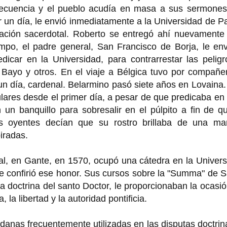
 frecuencia y el pueblo acudía en masa a sus sermones
car un día, le envió inmediatamente a la Universidad de 
nación sacerdotal. Roberto se entregó ahí nuevamente 
empo, el padre general, San Francisco de Borja, le en
dicar en la Universidad, para contrarrestar las pelig
l Bayo y otros. En el viaje a Bélgica tuvo por compañe
 un día, cardenal. Belarmino pasó siete años en Lovaina
ares desde el primer día, a pesar de que predicaba en 
 un banquillo para sobresalir en el púlpito a fin de q
sus oyentes decían que su rostro brillaba de una ma
piradas.
al, en Gante, en 1570, ocupó una cátedra en la Univer
se confirió ese honor. Sus cursos sobre la "Summa" de 
a doctrina del santo Doctor, le proporcionaban la ocasi
, la libertad y la autoridad pontificia.
ndanas frecuentemente utilizadas en las disputas doctrin