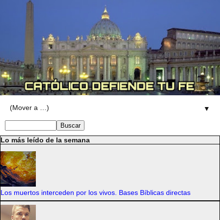
▼
Lo más leído de la semana
Los muertos interceden por los vivos. Bases Bíblicas directas