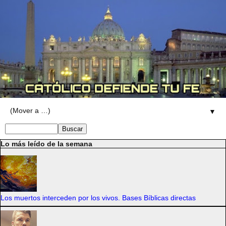
▼
Lo más leído de la semana
Los muertos interceden por los vivos. Bases Bíblicas directas