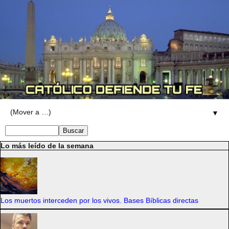
▼
Lo más leído de la semana
Los muertos interceden por los vivos. Bases Bíblicas directas