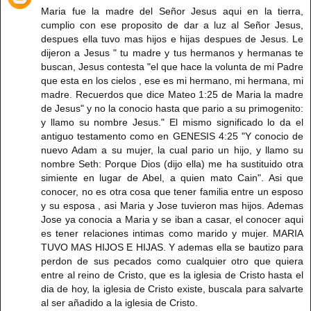
Maria fue la madre del Señor Jesus aqui en la tierra,
cumplio con ese proposito de dar a luz al Señor Jesus,
despues ella tuvo mas hijos e hijas despues de Jesus. Le
dijeron a Jesus " tu madre y tus hermanos y hermanas te
buscan, Jesus contesta "el que hace la volunta de mi Padre
que esta en los cielos , ese es mi hermano, mi hermana, mi
madre. Recuerdos que dice Mateo 1:25 de Maria la madre
de Jesus" y no la conocio hasta que pario a su primogenito:
y llamo su nombre Jesus." El mismo significado lo da el
antiguo testamento como en GENESIS 4:25 "Y conocio de
nuevo Adam a su mujer, la cual pario un hijo, y llamo su
nombre Seth: Porque Dios (dijo ella) me ha sustituido otra
simiente en lugar de Abel, a quien mato Cain". Asi que
conocer, no es otra cosa que tener familia entre un esposo
y su esposa , asi Maria y Jose tuvieron mas hijos. Ademas
Jose ya conocia a Maria y se iban a casar, el conocer aqui
es tener relaciones intimas como marido y mujer. MARIA
TUVO MAS HIJOS E HIJAS. Y ademas ella se bautizo para
perdon de sus pecados como cualquier otro que quiera
entre al reino de Cristo, que es la iglesia de Cristo hasta el
dia de hoy, la iglesia de Cristo existe, buscala para salvarte
al ser añadido a la iglesia de Cristo.