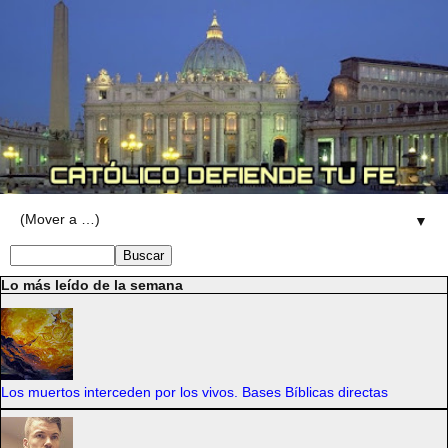
▼
Lo más leído de la semana
Los muertos interceden por los vivos. Bases Bíblicas directas