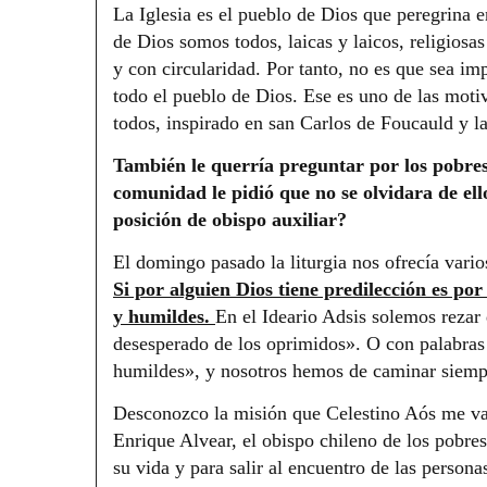
La Iglesia es el pueblo de Dios que peregrina 
de Dios somos todos, laicas y laicos, religiosa
y con circularidad. Por tanto, no es que sea im
todo el pueblo de Dios. Ese es uno de las mot
todos, inspirado en san Carlos de Foucauld y la 
También le querría preguntar por los pobre
comunidad le pidió que no se olvidara de el
posición de obispo auxiliar?
El domingo pasado la liturgia nos ofrecía vari
Si por alguien Dios tiene predilección es por
y humildes.
En el Ideario Adsis solemos rezar 
desesperado de los oprimidos». O con palabras 
humildes», y nosotros hemos de caminar siempr
Desconozco la misión que Celestino Aós me va 
Enrique Alvear, el obispo chileno de los pobre
su vida y para salir al encuentro de las persona