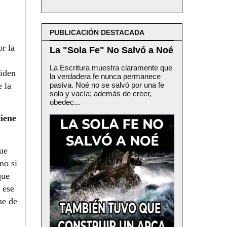
PUBLICACIÓN DESTACADA
r la
La "Sola Fe" No Salvó a Noé
La Escritura muestra claramente que
piden
la verdadera fe nunca permanece
 la
pasiva. Noé no se salvó por una fe
sola y vacía; además de creer,
obedec...
iene
que
mo si
que
 ese
ue de