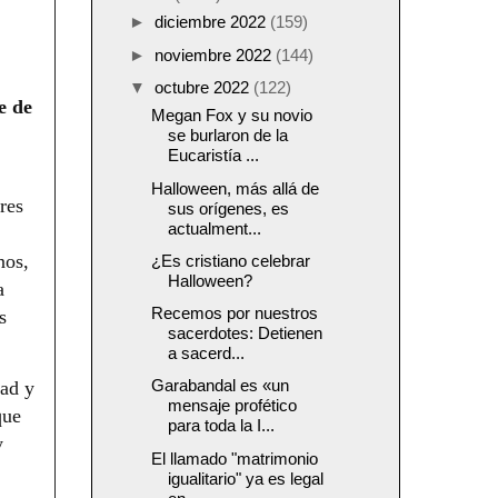
►
diciembre 2022
(159)
►
noviembre 2022
(144)
.
▼
octubre 2022
(122)
e de
Megan Fox y su novio
se burlaron de la
Eucaristía ...
Halloween, más allá de
res
sus orígenes, es
actualment...
nos,
¿Es cristiano celebrar
Halloween?
a
Recemos por nuestros
s
sacerdotes: Detienen
a sacerd...
Garabandal es «un
dad y
mensaje profético
que
para toda la I...
y
El llamado "matrimonio
igualitario" ya es legal