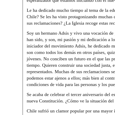
esperanzador que estamos iniciando con el nuev
Le ha dedicado mucho tiempo al tema de la edu
Chile? Se les ha visto protagonizando muchas d
sus reclamaciones? ¿La Iglesia recoge estas r
Soy un hermano Adsis y vivo una vocación de p
han sido, y son, mi pasión y mi dedicación a lo
iniciador del movimiento Adsis, he dedicado má
son como todos los demás en otros países, quizá
jóvenes. No conciben un futuro en el que las p
tiempo. Quieren construir una sociedad justa, e
representados. Muchas de sus reclamaciones se 
podemos estar ajenos a ellos; más bien al cont
condiciones de vida para las personas y los pu
Se acaba de celebrar el tercer aniversario del e
nueva Constitución. ¿Cómo ve la situación del 
Chile sufrió un clamor popular por una mayor i