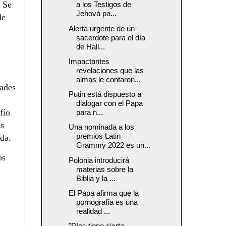
. Se
a los Testigos de
Jehová pa...
de
Alerta urgente de un
sacerdote para el día
de Hall...
Impactantes
revelaciones que las
almas le contaron...
dades
Putin está dispuesto a
dialogar con el Papa
fío
para n...
as
Una nominada a los
premios Latin
da.
Grammy 2022 es un...
os
Polonia introducirá
materias sobre la
Biblia y la ...
El Papa afirma que la
pornografía es una
realidad ...
"Dios tiene cierta