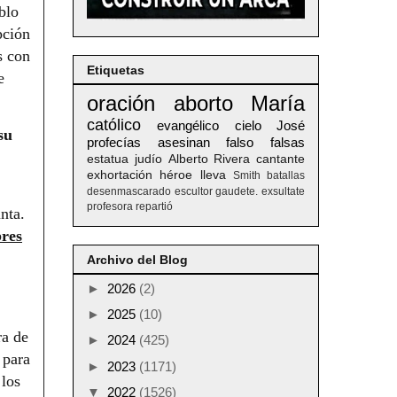
blo
pción
s con
Etiquetas
e
oración
aborto
María
católico
evangélico
cielo
José
su
profecías
asesinan
falso
falsas
estatua
judío
Alberto
Rivera
cantante
exhortación
héroe
lleva
Smith
batallas
desenmascarado
escultor
gaudete. exsultate
profesora
repartió
nta.
bres
Archivo del Blog
►
2026
(2)
►
2025
(10)
ra de
►
2024
(425)
 para
►
2023
(1171)
 los
▼
2022
(1526)