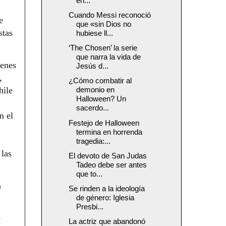
en...
Cuando Messi reconoció
e
que «sin Dios no
stas
hubiese ll...
‘The Chosen’ la serie
que narra la vida de
venes
Jesús d...
,
¿Cómo combatir al
hile
demonio en
Halloween? Un
sacerdo...
n el
Festejo de Halloween
termina en horrenda
tragedia:...
 las
El devoto de San Judas
Tadeo debe ser antes
que to...
a
Se rinden a la ideología
de género: Iglesia
Presbi...
e
La actriz que abandonó