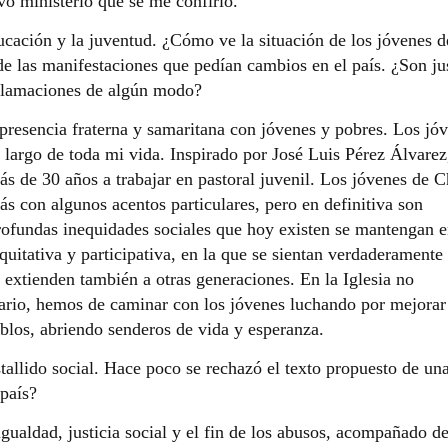
o ministerio que se me confirió.
cación y la juventud. ¿Cómo ve la situación de los jóvenes d
e las manifestaciones que pedían cambios en el país. ¿Son ju
eclamaciones de algún modo?
resencia fraterna y samaritana con jóvenes y pobres. Los jó
 largo de toda mi vida. Inspirado por José Luis Pérez Álvarez
s de 30 años a trabajar en pastoral juvenil. Los jóvenes de C
s con algunos acentos particulares, pero en definitiva son
rofundas inequidades sociales que hoy existen se mantengan e
quitativa y participativa, en la que se sientan verdaderamente
extienden también a otras generaciones. En la Iglesia no
rario, hemos de caminar con los jóvenes luchando por mejorar
eblos, abriendo senderos de vida y esperanza.
stallido social. Hace poco se rechazó el texto propuesto de un
país?
gualdad, justicia social y el fin de los abusos, acompañado d