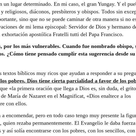
en un lugar determinado. En mi caso, el gran Yungay. Y el pue
s y religiosos, diáconos, presbíteros y obispos. Todos sin exce
portante, sino que no se puede caminar de otra manera si no e
ivaciones de mi lema episcopal: Servidor de Dios y hermano d
exhortación apostólica Fratelli tutti del Papa Francisco.
s, por los más vulnerables. Cuando fue nombrado obispo, 
los. ¿Cómo tiene pensado cumplir esta sugerencia desde su
os textos bíblicos muy ricos que ayudan a responder a su pregu
 los pobres. Dios tiene cierta parcialidad a favor de los po
que «la primera oración que llega a Dios es, sin duda, el grito
de María de Nazaret en el Magnificat, «Dios enaltece a los
e con ellos.
a encomendar, pero en todo caso tengo muy presente la figu
s, quien rezaba permanentemente. El Evangelio le daba fuerza
s y así solía encontrarse con los pobres, con los sencillos, con