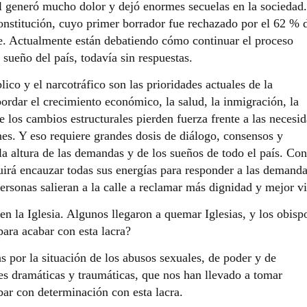
ial generó mucho dolor y dejó enormes secuelas en la sociedad
onstitución, cuyo primer borrador fue rechazado por el 62 % 
bre. Actualmente están debatiendo cómo continuar el proceso
 sueño del país, todavía sin respuestas.
ico y el narcotráfico son las prioridades actuales de la
bordar el crecimiento económico, la salud, la inmigración, la
 los cambios estructurales pierden fuerza frente a las necesi
nes. Y eso requiere grandes dosis de diálogo, consensos y
a altura de las demandas y de los sueños de todo el país. Con
irá encauzar todas sus energías para responder a las demand
ersonas salieran a la calle a reclamar más dignidad y mejor vi
n la Iglesia. Algunos llegaron a quemar Iglesias, y los obisp
ara acabar con esta lacra?
s por la situación de los abusos sexuales, de poder y de
s dramáticas y traumáticas, que nos han llevado a tomar
ar con determinación con esta lacra.