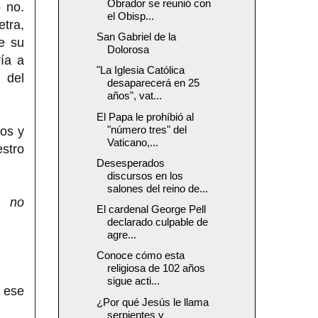
Obrador se reunió con
 no.
el Obisp...
etra,
San Gabriel de la
e su
Dolorosa
ía a
"La Iglesia Católica
 del
desaparecerá en 25
años", vat...
El Papa le prohíbió al
"número tres" del
dos y
Vaticano,...
stro
Desesperados
discursos en los
salones del reino de...
, no
El cardenal George Pell
declarado culpable de
agre...
Conoce cómo esta
religiosa de 102 años
sigue acti...
a ese
¿Por qué Jesús le llama
serpientes y