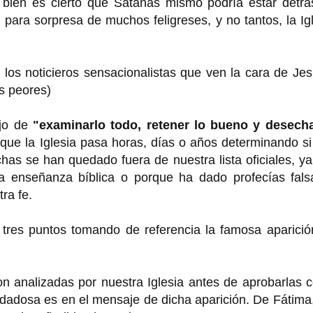
ue bien es cierto que Satanás mismo podría estar detr
, para sorpresa de muchos feligreses, y no tantos, la Ig
los noticieros sensacionalistas que ven la cara de Je
s peores)
ajo de
"examinarlo todo, retener lo bueno y desecha
que la Iglesia pasa horas, días o años determinando s
has se han quedado fuera de nuestra lista oficiales, y
a enseñanza bíblica o porque ha dado profecías fals
ra fe.
 tres puntos tomando de referencia la famosa aparició
on analizadas por nuestra Iglesia antes de aprobarlas
idadosa es en el mensaje de dicha aparición. De Fátima