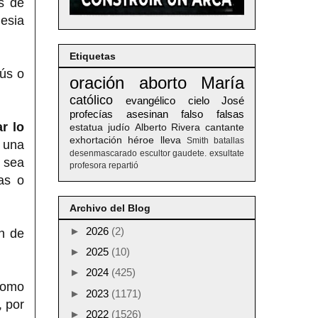
ás de
lesia
Etiquetas
sús o
oración
aborto
María
católico
evangélico
cielo
José
profecías
asesinan
falso
falsas
r lo
estatua
judío
Alberto
Rivera
cantante
exhortación
héroe
lleva
Smith
batallas
i una
desenmascarado
escultor
gaudete. exsultate
a sea
profesora
repartió
as o
Archivo del Blog
►
2026
(2)
n de
►
2025
(10)
►
2024
(425)
 como
►
2023
(1171)
, por
►
2022
(1526)