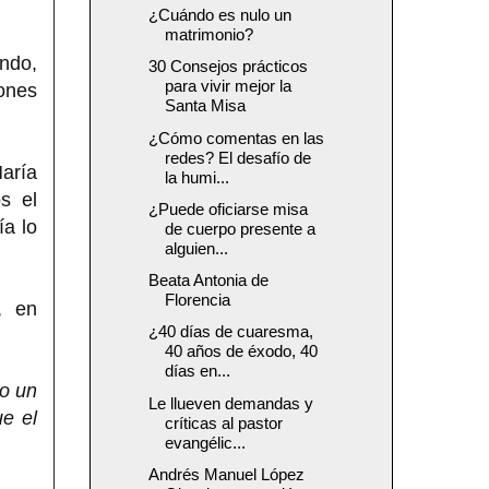
¿Cuándo es nulo un
matrimonio?
undo,
30 Consejos prácticos
para vivir mejor la
iones
Santa Misa
¿Cómo comentas en las
redes? El desafío de
aría
la humi...
s el
¿Puede oficiarse misa
a lo
de cuerpo presente a
alguien...
Beata Antonia de
Florencia
, en
¿40 días de cuaresma,
40 años de éxodo, 40
días en...
o un
Le llueven demandas y
e el
críticas al pastor
evangélic...
Andrés Manuel López